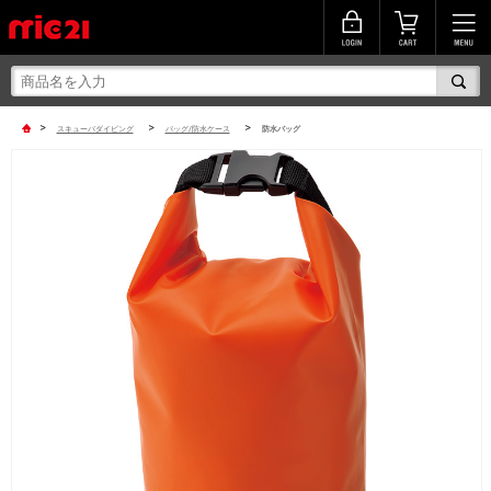
>
>
>
スキューバダイビング
バッグ/防水ケース
防水バッグ