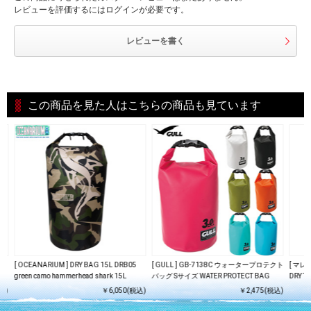
レビューを評価するにはログインが必要です。
レビューを書く
この商品を見た人はこちらの商品も見ています
クト
[ OCEANARIUM ] DRY BAG 15L DRB05
[ GULL ] GB-7138C ウォータープロテクト
[ マレス
green camo hammerhead shark 15L
バッグ Sサイズ WATER PROTECT BAG
DRY T 
込)
￥6,050(税込)
￥2,475(税込)