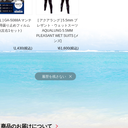
LL ] GA-5088A マンテ
[ アクアラング ] 5.5mm プ
用曇り止めフィルム
レザント・ウェットスーツ
(左右1セット)
AQUALUNG 5.5MM
PLEASANT WET SUITS [メ
ンズ]
\1,430(税込)
\61,600(税込)
履歴を残さない
商品のお届けについて