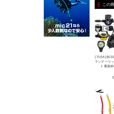
この
[ TUSA ] BC
ラング ヘリ
ト 重器材
\