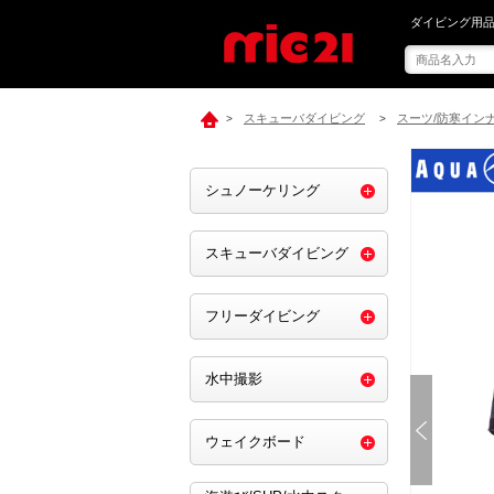
mic21で[ アク
ダイビング用品
スキューバダイビング
スーツ/防寒イン
>
>
シュノーケリング
スキューバダイビング
フリーダイビング
水中撮影
ウェイクボード