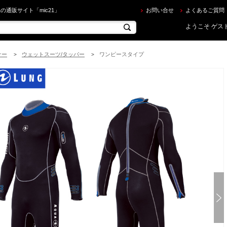
アラング ] 5.5mm プレザント・ウェットスーツ AQUALUNG 5.5MM PLEASANT WET SUITS 
の通販サイト「mic21」
お問い合せ
よくあるご質問
ようこそ ゲスト
ナー
ウェットスーツ/タッパー
ワンピースタイプ
>
>