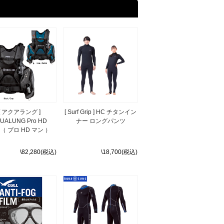
[ アクアラング ]
[ Surf Grip ] HC チタンイン
UALUNG Pro HD
ナー ロングパンツ
n（ プロ HD マン ）
\82,280(税込)
\18,700(税込)