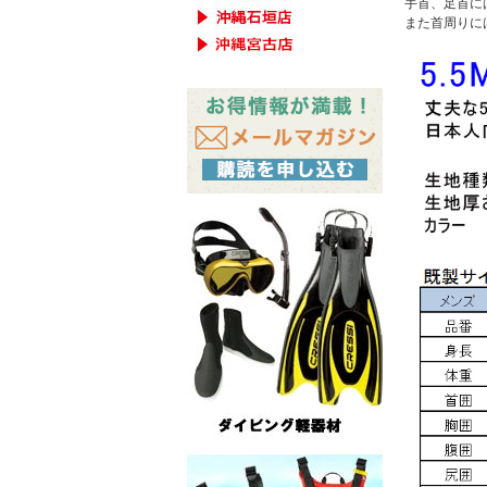
手首、足首に
また首周りに