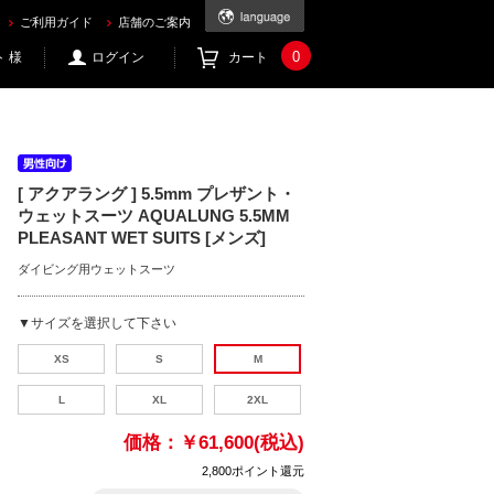
[メンズ] を買うならec.mic21.com
ご利用ガイド
店舗のご案内
0
 様
ログイン
カート
[ アクアラング ] 5.5mm プレザント・
ウェットスーツ AQUALUNG 5.5MM
PLEASANT WET SUITS [メンズ]
ダイビング用ウェットスーツ
▼サイズを選択して下さい
XS
S
M
L
XL
2XL
価格：
￥61,600(税込)
2,800ポイント還元