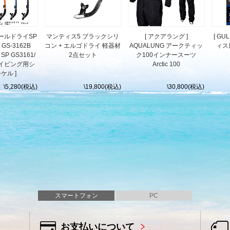
カナールドライSP
マンティス5 ブラックシリ
[ アクアラング ]
[ GU
/ GS-3162B
コン + エルゴドライ 軽器材
AQUALUNG アークティッ
ィス
SP GS3161/
2点セット
ク100インナースーツ
 ダイビング用シ
Arctic 100
ケル ]
\5,280(税込)
\19,800(税込)
\30,800(税込)
スマートフォン
PC
お支払いについて