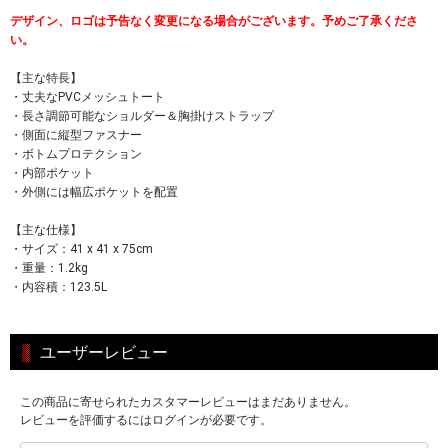
デザイン、ロゴは予告なく変更になる場合がございます。予めご了承くださ
い。
【主な特長】
・丈夫なPVCメッシュトート
・長さ調節可能なショルダー＆胸掛けストラップ
・側面に縦型ファスナー
・ボトムプロテクション
・内部ポケット
・外側には幅広ポケットを配置
【主な仕様】
・サイズ：41 x 41 x 75cm
・重量：1.2kg
・内容積：123.5L
ユーザーレビュー
この商品に寄せられたカスタマーレビューはまだありません。
レビューを評価するにはログインが必要です。