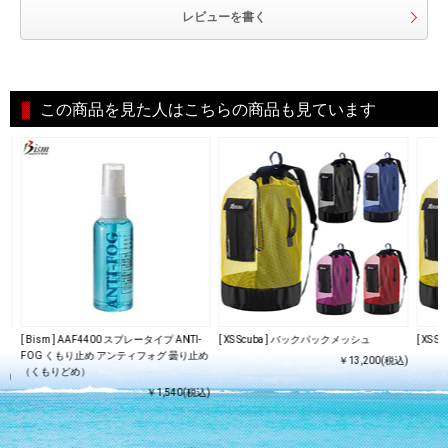
レビューを書く
この商品を見た人はこちらの商品も見ています
 メ
[ Bism ] AAF4400 スプレータイプ ANTI-
[ XS Scuba ] バックパックメッシュ
[ XS
FOG くもり止め アンティフォグ 曇り止め
￥13,200(税込)
（くもりどめ）
込)
￥1,540(税込)