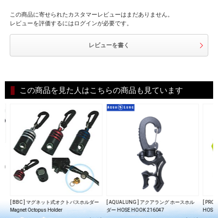
この商品に寄せられたカスタマーレビューはまだありません。
レビューを評価するにはログインが必要です。
レビューを書く
この商品を見た人はこちらの商品も見ています
ルダ
込)
[ BBC ] マグネット式オクトパスホルダー
[ AQUALUNG ] アクアラング ホースホル
[ PRO
Magnet Octopus Holder
ダー HOSE HOOK 216047
HOSE 