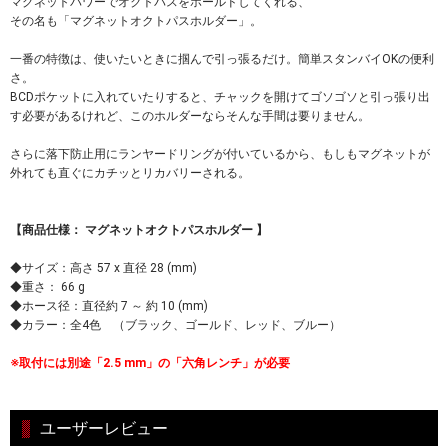
マグネットパワーでオクトパスをホールドしてくれる、
その名も「マグネットオクトパスホルダー」。
一番の特徴は、使いたいときに掴んで引っ張るだけ。簡単スタンバイOKの便利
さ。
BCDポケットに入れていたりすると、チャックを開けてゴソゴソと引っ張り出
す必要があるけれど、このホルダーならそんな手間は要りません。
さらに落下防止用にランヤードリングが付いているから、もしもマグネットが
外れても直ぐにカチッとリカバリーされる。
【商品仕様： マグネットオクトパスホルダー 】
◆サイズ：高さ 57 x 直径 28 (mm)
◆重さ： 66 g
◆ホース径：直径約 7 ～ 約 10 (mm)
◆カラー：全4色 （ブラック、ゴールド、レッド、ブルー）
※取付には別途「2.5 mm」の「六角レンチ」が必要
ユーザーレビュー