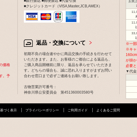
■銀行振込 ■郵便振込 ■代金引換
お買上
■クレジットカード（VISA,Master,JCB,AMEX）
11
11
33
返品・交換について
※一部
※キャ
初期不良の場合速やかに商品交換の手続きを行わせて
160
いただきます。また、お客様のご都合による返品も、
が掛か
の価格
ご購入商品開梱前に限り、返品を承らせていただきま
必要と
す。どちらの場合も、誠に恐れ入りますがまずお問い
▼代金
す。予
合わせ窓口まで必ずご連絡をお願い致します。
古物営業許可番号：
神奈川県公安委員会 第451360003580号
基づく表示
プライバシーポリシー
ご利用ガイド
よくあるご質問