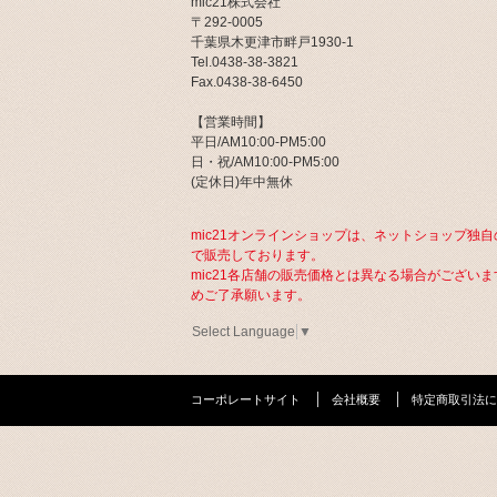
mic21株式会社
〒292-0005
千葉県木更津市畔戸1930-1
Tel.0438-38-3821
Fax.0438-38-6450
【営業時間】
平日/AM10:00-PM5:00
日・祝/AM10:00-PM5:00
(定休日)年中無休
mic21オンラインショップは、ネットショップ独自
で販売しております。
mic21各店舗の販売価格とは異なる場合がございま
めご了承願います。
Select Language
▼
コーポレートサイト
会社概要
特定商取引法に