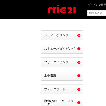
mic21で を買う
ダイビング用品
シュノーケリング
スキューバダイビング
フリーダイビング
水中撮影
ウェイクボード
海遊び/SUP/水中スク
ーター