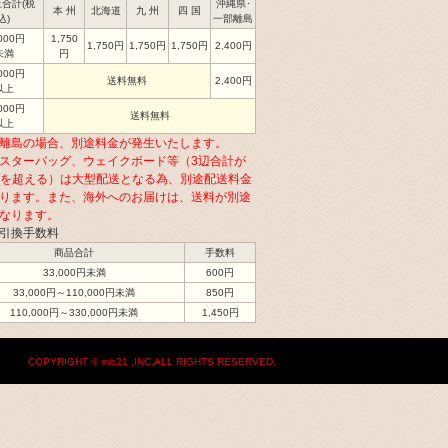
合計(税
沖縄県･
本 州
北海道
九 州
四 国
込)
一部離島
,000円
1,750
1,750円
1,750円
1,750円
2,400円
未満
円
,000円
送料無料
2,400円
以上
,000円
送料無料
以上
離島の場合、別途料金が発生いたします。
スターバッグ、ウェイクボード等（3辺合計が
cmを超える）は大型配送となる為、別途配送料金
ります。また、海外へのお届けは、送料が別途
なります。
引換手数料
商品合計
手数料
33,000円未満
600円
33,000円～110,000円未満
850円
110,000円～330,000円未満
1,450円
COPYRIGHT © mic21 ,INC.ALL RIGHTS RESERVED.