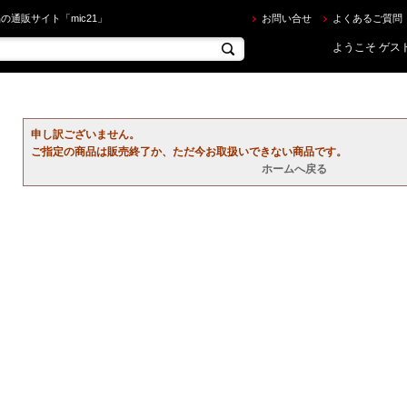
ならec.mic21.com
の通販サイト「mic21」
お問い合せ
よくあるご質問
ようこそ ゲスト
申し訳ございません。
ご指定の商品は販売終了か、ただ今お取扱いできない商品です。
ホームへ戻る