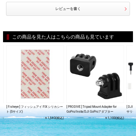
レビューを書く
この商品を見た人はこちらの商品も見ています
ー
[ Fisheye ] フィッシュアイ FIX シリカシー
[ PRODIVE ] Tripod Mount Adapter for
[ DJI
ト (Sサイズ)
GoPro/Insta/DJI GoProアダプター
サリーキ
込)
￥1,540(税込)
￥1,100(税込)