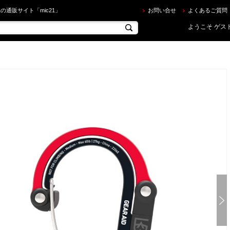
EAR AID ] ギアエイド HEROCLIP MEDIUM ヒーロークリップ ミディアム (カラビナ型多機能フッ
の通販サイト「mic21」
お問い合せ
よくあるご質問
ようこそ ゲスト