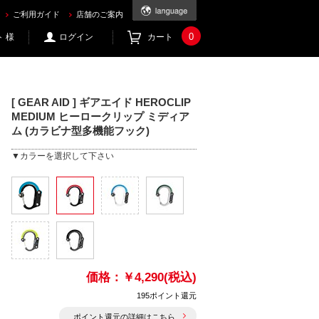
ク) を買うならec.mic21.com
ご利用ガイド
店舗のご案内
0
 様
ログイン
カート
[ GEAR AID ] ギアエイド HEROCLIP
MEDIUM ヒーロークリップ ミディア
ム (カラビナ型多機能フック)
▼カラーを選択して下さい
価格：
￥4,290(税込)
195ポイント還元
ポイント還元の詳細はこちら