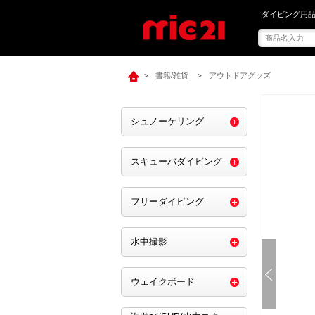
mic21で[ G
ダイビング用品
書籍/雑貨
アウトドアグッズ
>
>
シュノーケリング
スキューバダイビング
フリーダイビング
水中撮影
ウェイクボード