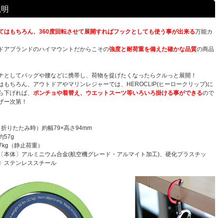
説明
てはもちろん、360度回転させて展開すればフックとしても使う事が出来る
万能カ
ドアブランドのハイマウントだからこその
強度と耐荷重を備えた確かな品質
の商品
ナとしてバッグや腰などに携帯し、荷物を提げたくなったらクルっと展開！
はもちろん、アウトドアやマリンレジャーでは、HEROCLIP(ヒーロークリップ)に
ら下げれば、
ポンチョや着替え、ウエットスーツ等いろいろ掛ける事ができる
ので
ザー次第！
（折りたたみ時）約幅79×高さ94mm
57g
27kg（静止荷重）
本体〕アルミニウム合金(航空機グレード・アルマイト加工)、硬化プラスチッ
〕ステンレススチール