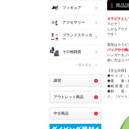
商品
フィギュア
カラビナとし
アクセサリー
ラビナ！
しかもアウト
です！
ブランドステッカ
ー
普段はカラビ
バッグや小物
その他雑貨
ハンガーをぶ
使い方はユー
一覧を見る
【主な仕様】
◆サ イ ズ：
講習
◆重 量：約
◆耐 荷 重：
◆材 質：〔
ク、〔ゲート
アウトレット商品
中古商品