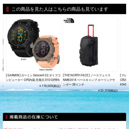
この商品を見た人はこちらの商品も見ています
スプ
[ GARMIN ] ガーミン Descent G2 ダイブコ
[ THE NORTH FACE ] ノースフェイス
[ マレ
ンピューター GPS内蔵 充電式 010-02986
NM82414 ベースキャンプ ローリングサ
CRUIS
ンダー 28インチ
40×31
込)
￥118,000(税込)
￥53,130(税込)