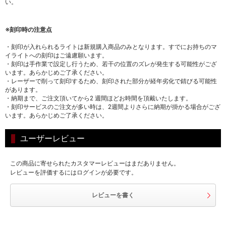
い。
※刻印時の注意点
・刻印が入れられるライトは新規購入商品のみとなります。すでにお持ちのマ
イライトへの刻印はご遠慮願います。
・刻印は手作業で設定し行うため、若干の位置のズレが発生する可能性がござ
います。あらかじめご了承ください。
・レーザーで削って刻印するため、刻印された部分が経年劣化で錆びる可能性
があります。
・納期まで、ご注文頂いてから2 週間ほどお時間を頂戴いたします。
・刻印サービスのご注文が多い時は、2週間よりさらに納期が掛かる場合がござ
います。あらかじめご了承ください。
ユーザーレビュー
この商品に寄せられたカスタマーレビューはまだありません。
レビューを評価するにはログインが必要です。
レビューを書く