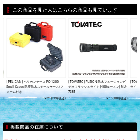
この商品を見た人はこちらの商品も見ています
ター
[ PELICAN ] ペリカンケース PC-1200
[ TOVATEC ] FUSION 防水フュージョンビ
[ TO
Small Cases 防塵防水スモールケース/フ
デオフラッシュライト [400ルーメン] MU-
ライト 
ォーム付き
7383
込)
￥21,839(税込)
￥15,180(税込)