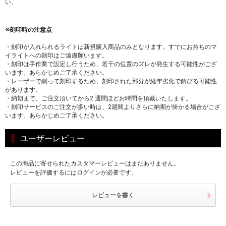
い。
※刻印時の注意点
・刻印が入れられるライトは新規購入商品のみとなります。すでにお持ちのマ
イライトへの刻印はご遠慮願います。
・刻印は手作業で設定し行うため、若干の位置のズレが発生する可能性がござ
います。あらかじめご了承ください。
・レーザーで削って刻印するため、刻印された部分が経年劣化で錆びる可能性
があります。
・納期まで、ご注文頂いてから2 週間ほどお時間を頂戴いたします。
・刻印サービスのご注文が多い時は、2週間よりさらに納期が掛かる場合がござ
います。あらかじめご了承ください。
ユーザーレビュー
この商品に寄せられたカスタマーレビューはまだありません。
レビューを評価するにはログインが必要です。
レビューを書く