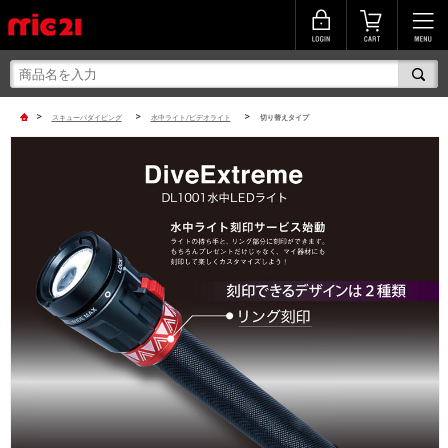
>
>
>
スキューバダイビング
水中ライト/ビデオライト
切り替えタイプ