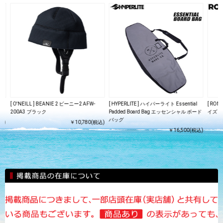
ne
[ O'NEILL ] BEANIE 2 ビーニー2 AFW-
[ HYPERLITE ] ハイパーライト Essential
[ RON
200A3 ブラック
Padded Board Bag エッセンシャル ボード
イズ 
バッグ
込)
￥10,780(税込)
￥16,500(税込)