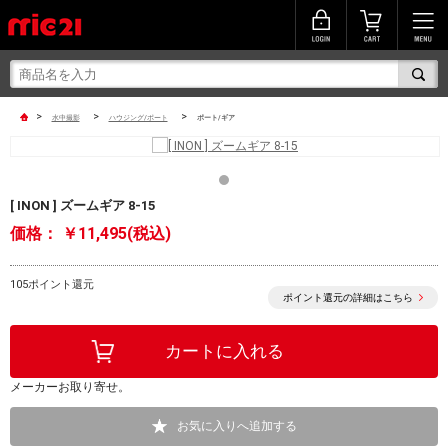
>
>
>
水中撮影
ハウジング/ポート
ポート/ギア
[ INON ] ズームギア 8-15
価格：
￥11,495(税込)
105ポイント還元
ポイント還元の詳細はこちら
メーカーお取り寄せ。
お気に入りへ追加する