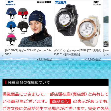
[ MOBBY'S ] モビー BEANIE ビーニー DA-
ダイブコンピューター [ TUSA ] TC1 充電式
[ tus
5830
IQ1301N [ 日本正規品 ]
リング
込)
￥8,624(税込)
￥37,500(税込)