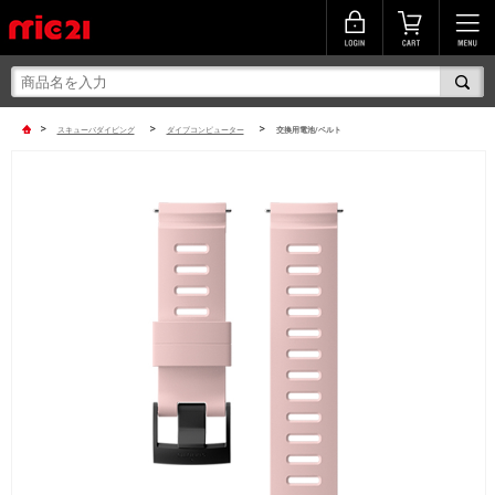
>
>
>
スキューバダイビング
ダイブコンピューター
交換用電池/ベルト