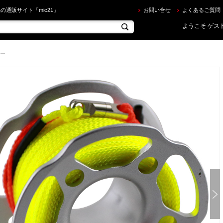
DIVE ] ライトウェイトリール15m シルバー Light Weight Reel w/15m Line Silver を買うならec
の通販サイト「mic21」
お問い合せ
よくあるご質問
ようこそ ゲスト
ー