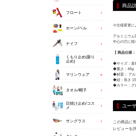
商品
フロート
※仕様変更に
ホーン/ベル
アルミニウム
中心の穴に指
ナイフ
【 商品仕様
くもり止め(曇り
止め)
◆サイズ：直径 6
◆重さ：46g
◆材質： ア
マリンウェア
◆紐：長さ 15
◆カラー：グ
タオル/帽子
日焼け止め/コス
ユー
メ
サングラス
この商品に
レビューを