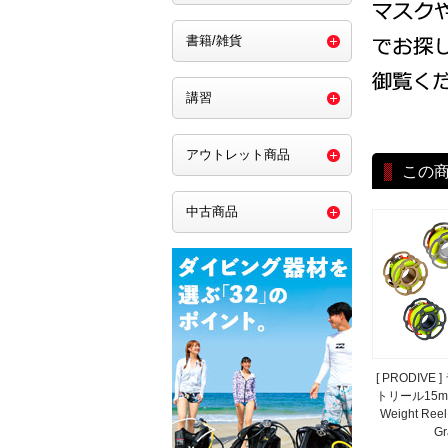
書籍/雑貨
講習
アウトレット商品
この
中古商品
[ PRODIVE
トリール15m 
Weight Reel
Gr