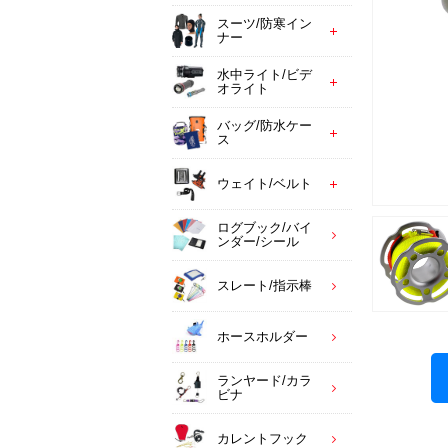
スーツ/防寒イン
ナー
水中ライト/ビデ
オライト
バッグ/防水ケー
ス
ウェイト/ベルト
ログブック/バイ
ンダー/シール
スレート/指示棒
ホースホルダー
ランヤード/カラ
ビナ
カレントフック