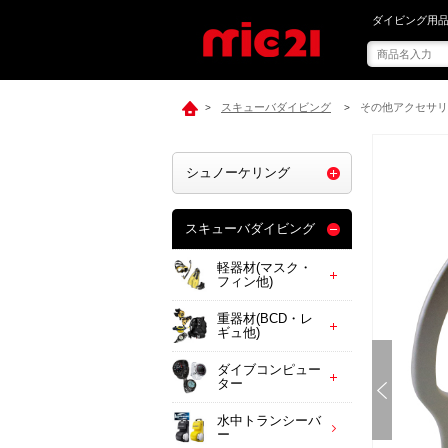
mic21で[ PRO
ダイビング用品
スキューバダイビング
その他アクセサリ
>
>
シュノーケリング
スキューバダイビング
軽器材(マスク・
フィン他)
重器材(BCD・レ
ギュ他)
ダイブコンピュー
ター
水中トランシーバ
ー