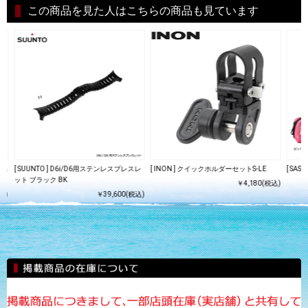
この商品を見た人はこちらの商品も見ています
集光
[ SUUNTO ] D6i/D6用ステンレスブレスレ
[ INON ] クイックホルダーセットS-LE
[ SA
ット ブラック BK
￥4,180(税込)
込)
￥39,600(税込)