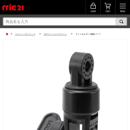
>
>
>
スキューバダイビング
水中ライト/ビデオライト
ライトホルダー/接続パーツ