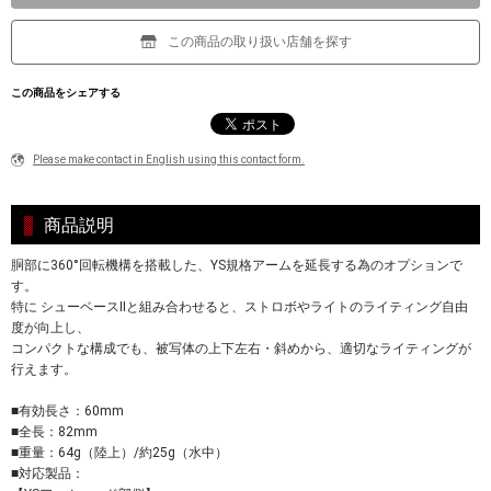
この商品の取り扱い店舗を探す
この商品をシェアする
Please make contact in English using this contact form.
商品説明
胴部に360°回転機構を搭載した、YS規格アームを延長する為のオプションで
す。
特に シューベースIIと組み合わせると、ストロボやライトのライティング自由
度が向上し、
コンパクトな構成でも、被写体の上下左右・斜めから、適切なライティングが
行えます。
■有効長さ：60mm
■全長：82mm
■重量：64g（陸上）/約25g（水中）
■対応製品：