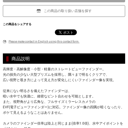
この商品の取り扱い店舗を探す
この商品をシェアする
Please make contact in English using this contact form.
商品説明
高輝度・高解像度・小型・軽量のストレートビューファインダー。
光の損失の少ない大型プリズムを採用し、隅々まで明るくクリアで、
広い視野と覗き方によって見え方が変化しにくいファインダー像を実現。
従来にない明るさを備えたファインダーは、
暗い水中でも快適に、緻密なピント合わせを可能とします。
また、視野角がより広角な、フルサイズミラーレスカメラの
EVF(電子ビューファインダー)に対応。ファインダー像の四隅が暗くなったり、
ボケて見えるようなことはありません。
カメラのファインダー倍率は陸上と同じまま(倍率1.0倍)、水中アイポイントを