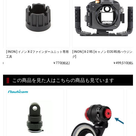
[ INON ] イノン X-2ファインダーユニット専用
[ INON ] X-2 R5 [キャノン EOS R5用ハウジン
工具
グ]
込)
￥770(税込)
￥499,510(税込)
この商品を見た人はこちらの商品も見ています