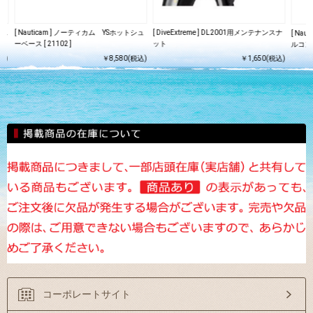
ラス
[ Nauticam ] ノーティカム YSホットシュ
[ DiveExtreme ] DL2001用メンテナンスナ
[ Na
ーベース [ 21102 ]
ット
ルコンバ
込)
￥8,580(税込)
￥1,650(税込)
コーポレートサイト