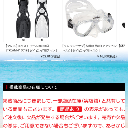
[ マレス ] エクストリーム mares X-
[ クレッシーサブ ] Action Mask アクション
[ SE
ング
STREAM 410019 [ ダイビング用フィン ]
マスク[ ダイビング用マスク ]
￥29,040(税込)
￥16,500(税込)
込)