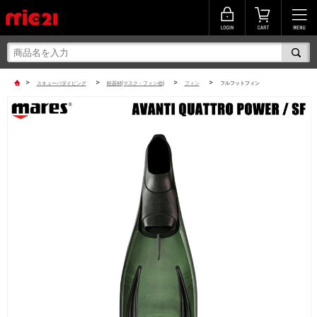
>
>
>
>
スキューバダイビング
軽器材(マスク・フィン他)
フィン
フルフットフィン