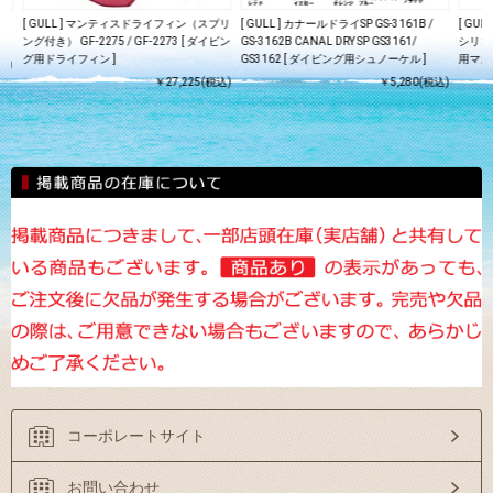
[ GULL ] マンティスドライフィン（スプリ
[ GULL ] カナールドライSP GS-3161B /
[ GU
ング付き） GF-2275 / GF-2273 [ ダイビン
GS-3162B CANAL DRY SP GS3161/
シリコン
グ用ドライフィン ]
GS3162 [ ダイビング用シュノーケル ]
用マスク
込)
￥27,225(税込)
￥5,280(税込)
コーポレートサイト
お問い合わせ