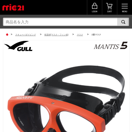
>
>
>
>
スキューバダイビング
軽器材(マスク・フィン他)
マスク
2眼マスク