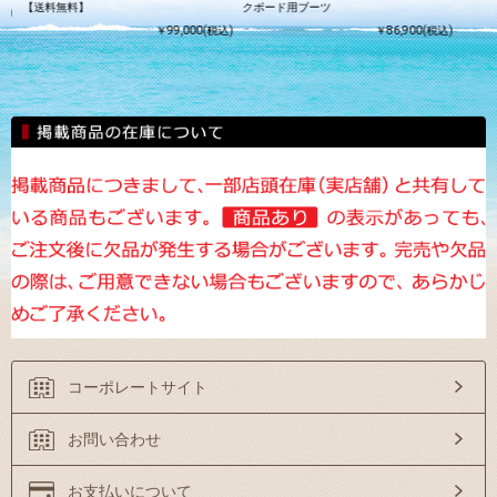
【送料無料】
クボード用ブーツ
込)
￥99,000(税込)
￥86,900(税込)
コーポレートサイト
お問い合わせ
お支払いについて