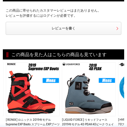
この商品に寄せられたカスタマーレビューはまだありません。
レビューを評価するにはログインが必要です。
レビューを書く
この商品を見た人はこちらの商品も見ています
8
[ RONIX ] ロニックス 2019年モデル
[ LIQUID FORCE ] リキッドフォース
[ HYP
Supreme EXP Boots スプリーム EXPブーツ
2019年モデル 4D PEAK 4Dピーク ウェイ
70フィ