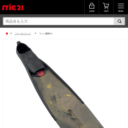
>
>
フリーダイビング
フィン(素潜り)