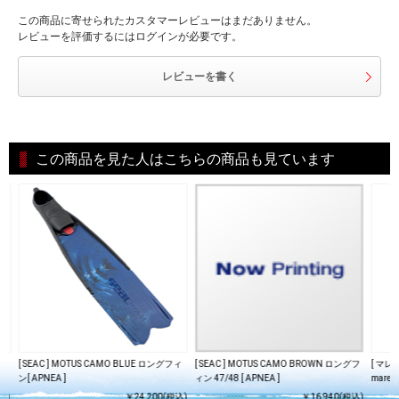
この商品に寄せられたカスタマーレビューはまだありません。
レビューを評価するにはログインが必要です。
レビューを書く
この商品を見た人はこちらの商品も見ています
ィ
[ SEAC ] MOTUS CAMO BLUE ロングフィ
[ SEAC ] MOTUS CAMO BROWN ロングフ
[ マ
ン[ APNEA ]
ィン 47/48 [ APNEA ]
mares
込)
￥24,200(税込)
￥16,940(税込)