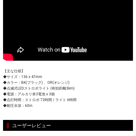
【主な仕様】
◆サイズ：136 x 47mm
◆カラー：BK(ブラック) 、OR(オレンジ)
◆点滅式LEDストロボライト (有効距離3km)
◆電源：アルカリ単3電池 x 3個
◆点灯時間：ストロボ 72時間 / ライト 6時間
◆耐圧水深：60m
ユーザーレビュー