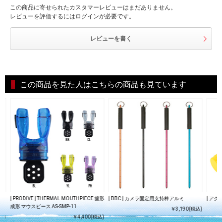
この商品に寄せられたカスタマーレビューはまだありません。
レビューを評価するにはログインが必要です。
レビューを書く
この商品を見た人はこちらの商品も見ています
R
[ PRODIVE ] THERMAL MOUTHPIECE 歯形
[ BBC ] カメラ固定用支持棒アルミ
[ アク
成形 マウスピース AS-SMP-11
￥3,190(税込)
込)
￥4,400(税込)