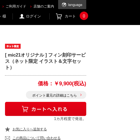
.com
ご利用ガイド
店舗のご案内
0
 様
ログイン
カート
[ mic21オリジナル ] フィン刻印サービ
ス（ネット限定 イラスト＆文字セッ
ト）
価格：
￥9,900(税込)
ポイント還元の詳細はこちら
1カ月程度で発送。
お気に入りへ追加する
この商品について問い合わせる