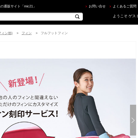
ic21オリジナル ] フィン刻印サービス（ネット限定 イラスト＆文字セット） を買うならec.mic21
の通販サイト「mic21」
お問い合せ
よくあるご質問
ようこそ ゲスト
フィン他)
フィン
フルフットフィン
>
>