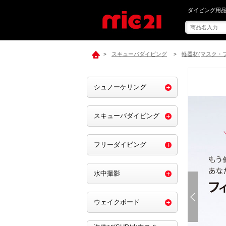
mic21で[ m
ダイビング用品
スキューバダイビング
軽器材(マスク・
>
>
シュノーケリング
スキューバダイビング
フリーダイビング
水中撮影
ウェイクボード