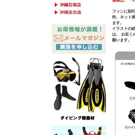
価格は、「イ
フィンに刻
尚、ネット
ます。
イラストの
は、 お近
願います。