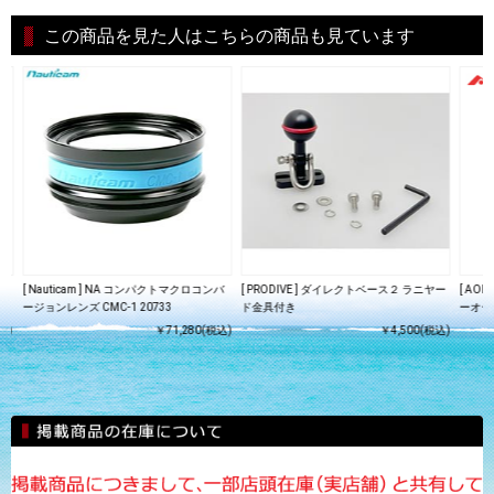
この商品を見た人はこちらの商品も見ています
アー
[ Nauticam ] NA コンパクトマクロコンバ
[ PRODIVE ] ダイレクトベース２ ラニヤー
[ AO
ージョンレンズ CMC-1 20733
ド金具付き
ーオーア
込)
￥71,280(税込)
￥4,500(税込)