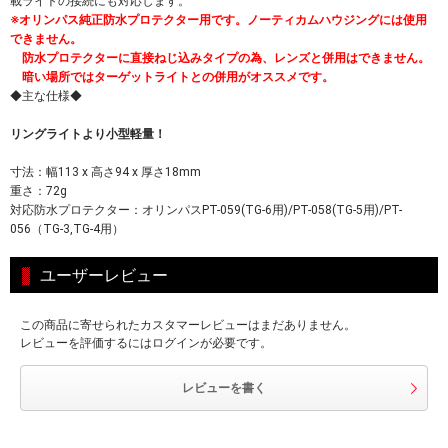
載ライトの接続にも対応します。
※オリンパス純正防水プロテクター用です。ノーティカムハウジングには使用
できません。
防水プロテクターに直接ねじ込みタイプの為、レンズと併用はできません。
暗い場所ではターゲットライトとの併用がオススメです。
◆主な仕様◆
リングライトより小型軽量！
寸法：幅113 x 高さ94 x 厚さ18mm
重さ：72g
対応防水プロテクター：オリンパスPT-059(TG-6用)/PT-058(TG-5用)/PT-
056（TG-3,TG-4用）
ユーザーレビュー
この商品に寄せられたカスタマーレビューはまだありません。
レビューを評価するにはログインが必要です。
レビューを書く