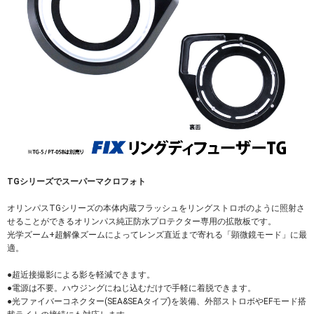
TGシリーズでスーパーマクロフォト
オリンパスTGシリーズの本体内蔵フラッシュをリングストロボのように照射さ
せることができるオリンパス純正防水プロテクター専用の拡散板です。
光学ズーム+超解像ズームによってレンズ直近まで寄れる「顕微鏡モード」に最
適。
●超近接撮影による影を軽減できます。
●電源は不要。ハウジングにねじ込むだけで手軽に着脱できます。
●光ファイバーコネクター(SEA&SEAタイプ)を装備、外部ストロボやEFモード搭