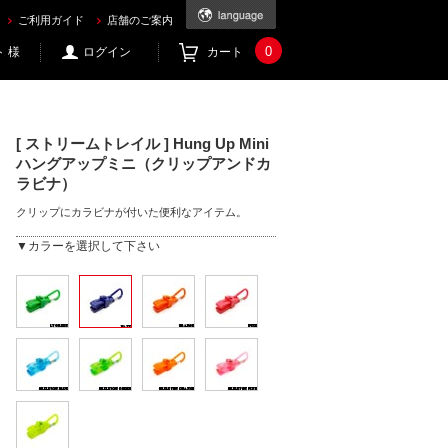
c21.com
ご利用ガイド
店舗のご案内
0
 様
ログイン
カート
[ ストリームトレイル ] Hung Up Mini
ハングアップミニ（クリップアンドカ
ラビナ）
クリップにカラビナが付いた便利なアイテム。
▼カラーを選択して下さい