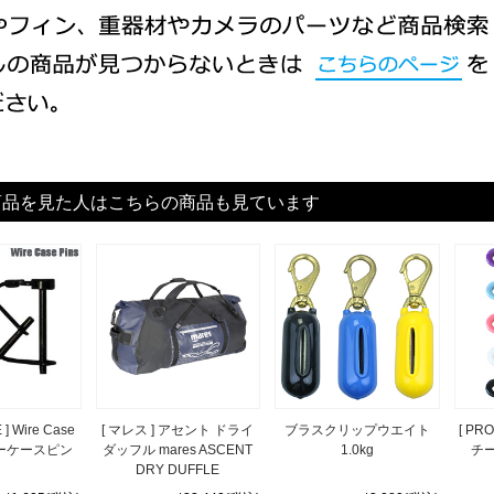
商品を見た人はこちらの商品も見ています
] Wire Case
[ マレス ] アセント ドライ
ブラスクリップウエイト
[ PR
ヤーケースピン
ダッフル mares ASCENT
1.0kg
チ
DRY DUFFLE