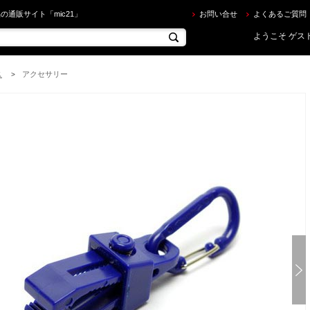
トリームトレイル ] Hung Up Mini ハングアップミニ（クリップアンドカラビナ） を買うならec.mi
の通販サイト「mic21」
お問い合せ
よくあるご質問
ようこそ ゲスト
ス
アクセサリー
>