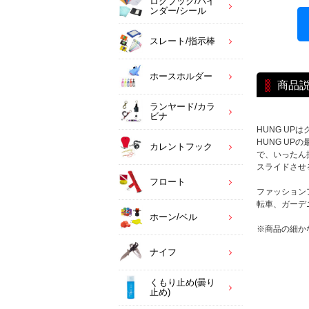
ログブック/バイ
ンダー/シール
スレート/指示棒
ホースホルダー
商品
ランヤード/カラ
ビナ
HUNG UP
HUNG U
カレントフック
で、いったん
スライドさせ
フロート
ファッション
転車、ガーデ
ホーン/ベル
※商品の細か
ナイフ
くもり止め(曇り
止め)