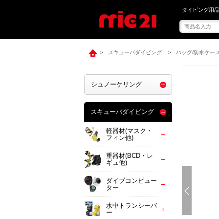
mic21で[ ス
ダイビング用品
スキューバダイビング
バッグ/防水ケー
>
>
シュノーケリング
スキューバダイビング
軽器材(マスク・
フィン他)
重器材(BCD・レ
ギュ他)
ダイブコンピュー
ター
水中トランシーバ
ー