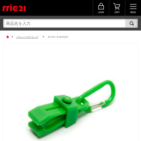
>
>
スキューバダイビング
ランヤード/カラビナ