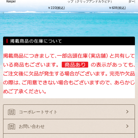
サ
Keeper
ップ（クリップアンドカラビナ）
ダー[ L
￥220(税込)
￥638(税込)
込)
コーポレートサイト
お問い合わせ