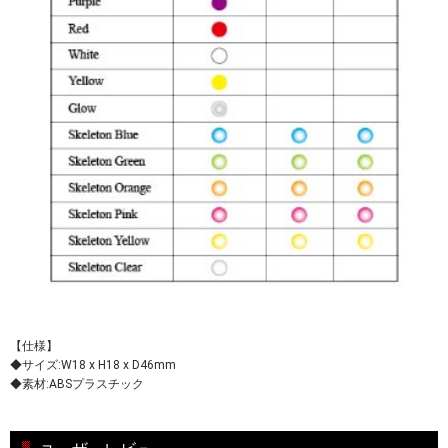
【仕様】
◆サイズ:W18 x H18 x D46mm
◆素材:ABSプラスチック