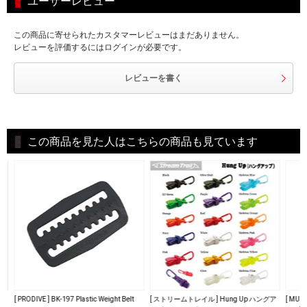
ユーザーレビュー
この商品に寄せられたカスタマーレビューはまだありません。
レビューを評価するにはログインが必要です。
レビューを書く
この商品を見た人はこちらの商品も見ています
オル
[ PRODIVE ] BK-197 Plastic Weight Belt
[ ストリームトレイル ] Hung Up ハングア
[ MU