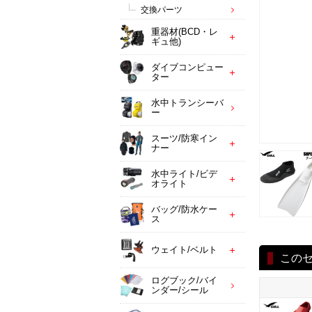
交換パーツ
重器材(BCD・レ
ギュ他)
ダイブコンピュー
ター
水中トランシーバ
ー
スーツ/防寒イン
ナー
水中ライト/ビデ
オライト
バッグ/防水ケー
ス
ウェイト/ベルト
この
ログブック/バイ
ンダー/シール