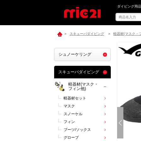
mic21で[ G
ダイビング用品
スキューバダイビング
軽器材(マスク・
>
>
シュノーケリング
スキューバダイビング
軽器材(マスク・
フィン他)
軽器材セット
マスク
スノーケル
フィン
ブーツ/ソックス
グローブ