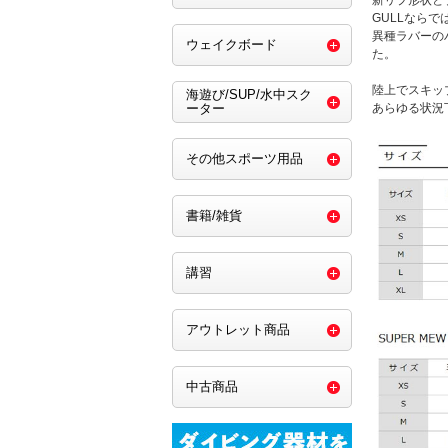
GULLなら
異種ラバーの
ウェイクボード
た。
陸上でスキッ
海遊び/SUP/水中スク
あらゆる状況
ーター
その他スポーツ用品
書籍/雑貨
講習
アウトレット商品
中古商品