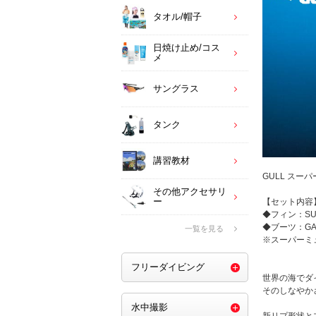
タオル/帽子
日焼け止め/コス
メ
サングラス
タンク
講習教材
GULL ス
その他アクセサリ
ー
【セット内容
◆フィン：SU
◆ブーツ：GA
一覧を見る
※スーパーミ
フリーダイビング
世界の海でダ
そのしなやか
水中撮影
新リプ形状と