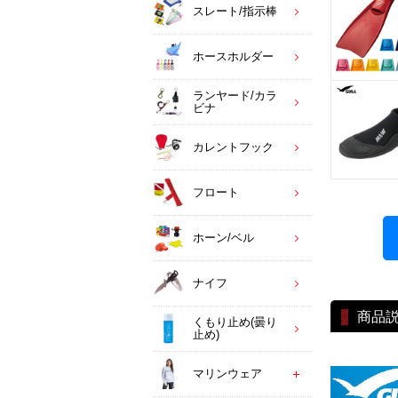
スレート/指示棒
ホースホルダー
ランヤード/カラ
ビナ
カレントフック
フロート
ホーン/ベル
ナイフ
商品
くもり止め(曇り
止め)
マリンウェア