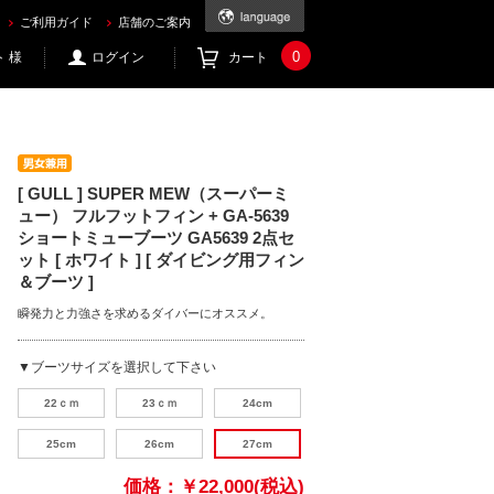
5639 2点セット [ ホワイト ] [ ダイビング用フィン＆ブーツ ] を買うならec.mic21.com
ご利用ガイド
店舗のご案内
0
 様
ログイン
カート
[ GULL ] SUPER MEW（スーパーミ
ュー） フルフットフィン + GA-5639
ショートミューブーツ GA5639 2点セ
ット [ ホワイト ] [ ダイビング用フィン
＆ブーツ ]
瞬発力と力強さを求めるダイバーにオススメ。
▼ブーツサイズを選択して下さい
22ｃｍ
23ｃｍ
24cm
25cm
26cm
27cm
価格：
￥22,000(税込)