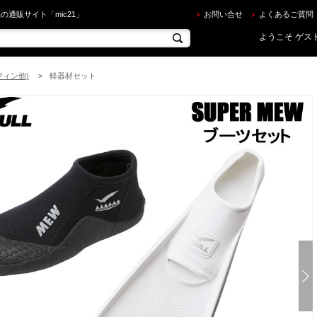
ULL ] SUPER MEW（スーパーミュー） フルフットフィン + GA-5639 ショートミューブーツ GA
の通販サイト「mic21」
お問い合せ
よくあるご質問
ようこそ ゲスト
フィン他)
軽器材セット
>