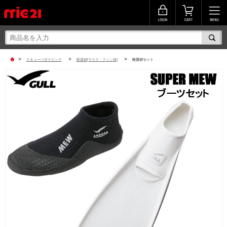
>
>
>
スキューバダイビング
軽器材(マスク・フィン他)
軽器材セット