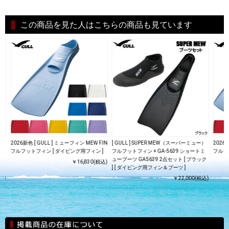
この商品を見た人はこちらの商品も見ています
）
2026新色 [ GULL ] ミューフィン MEW FIN
[ GULL ] SUPER MEW（スーパーミュー）
2026
ミ
フルフットフィン [ ダイビング用フィン ]
フルフットフィン + GA-5639 ショートミ
フルフ
イト
ューブーツ GA5639 2点セット [ ブラック
￥16,830(税込)
] [ ダイビング用フィン＆ブーツ ]
込)
￥22,000(税込)