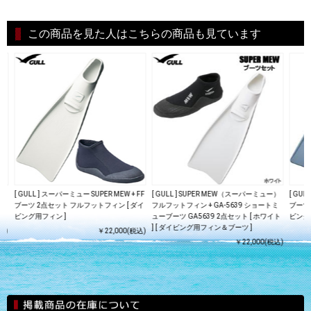
この商品を見た人はこちらの商品も見ています
ツ
[ GULL ] スーパーミュー SUPER MEW + FF
[ GULL ] SUPER MEW（スーパーミュー）
[ GUL
 [
ブーツ 2点セット フルフットフィン [ ダイ
フルフットフィン + GA-5639 ショートミ
ブーツ
ビング用フィン ]
ューブーツ GA5639 2点セット [ ホワイト
ビング
] [ ダイビング用フィン＆ブーツ ]
込)
￥22,000(税込)
￥22,000(税込)