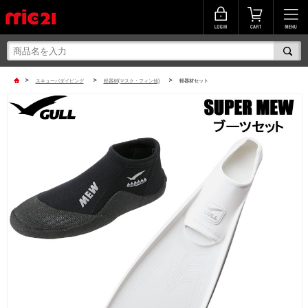
>
>
>
スキューバダイビング
軽器材(マスク・フィン他)
軽器材セット