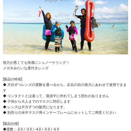
視力が悪くても快適にシュノーケリング！
メガネみたいな度付きレンズ
[製品の特長]
◆ 片目ずつレンズの度数を選べるから、左右の目の視力にあわせて使用できま
す
◆ コンタクトとは違って、遊泳中に外れてしまう恐れがありません
◆ 子供から大人までのマスクに対応します
◆ レンズは片方ずつの販売になります。
◆ 別売りの水中マスク用インナーフレームにセットしてご用意ください
[製品仕様]
◆度数：-2.0 / -3.0 / -4.0 / -5.0 / -6.0