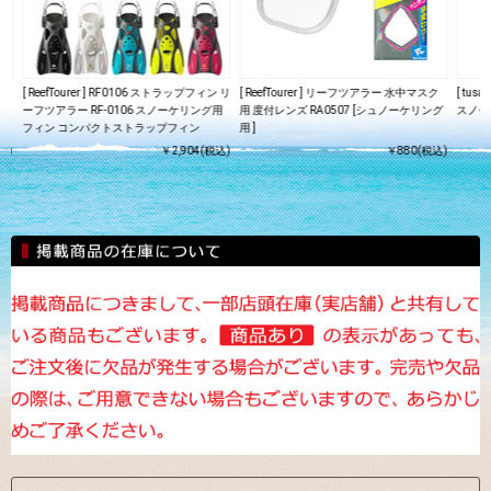
ク
[ ReefTourer ] RF0106 ストラップフィン リ
[ ReefTourer ] リーフツアラー 水中マスク
[ tus
ーフツアラー RF-0106 スノーケリング用
用 度付レンズ RA0507 [シュノーケリング
スノー
フィン コンパクトストラップフィン
用 ]
込)
￥2,904(税込)
￥880(税込)