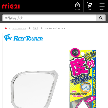
>
>
>
シュノーケリング
子供用
マスク/スノーケル/フィン