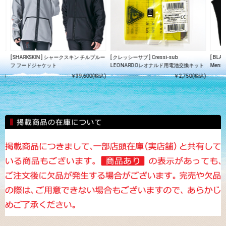
イト
[ SHARKSKIN ] シャークスキン チルプルー
[ クレッシーサブ ] Cressi-sub
[ BL
フ フードジャケット
LEONARDOレオナルド用電池交換キット
Mens 
込)
￥39,600(税込)
￥2,750(税込)