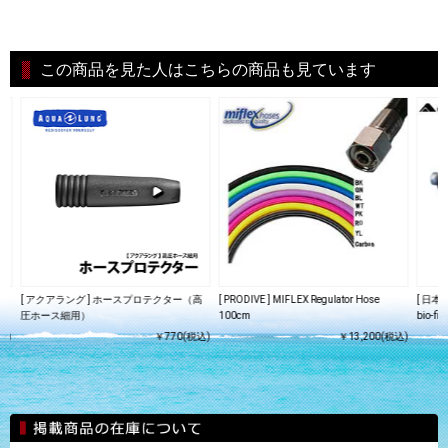
この商品を見た人はこちらの商品も見ています
ツ
[ アクアラング ] ホースプロテクター（高
[ PRODIVE ] MIFLEX Regulator Hose
[ 日
)
圧ホース細用）
100cm
bio-f
込)
￥770(税込)
￥13,200(税込)