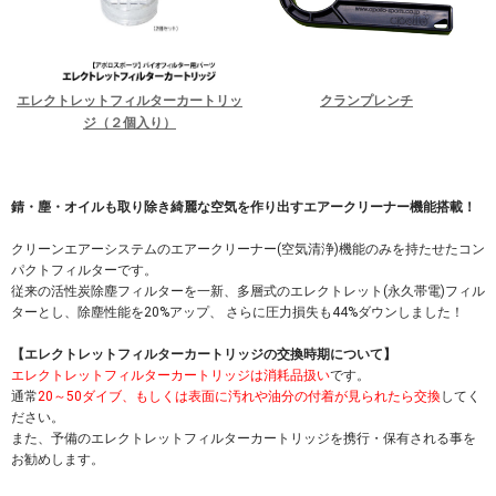
エレクトレットフィルターカートリッ
クランプレンチ
ジ（２個入り）
錆・塵・オイルも取り除き綺麗な空気を作り出すエアークリーナー機能搭載！
クリーンエアーシステムのエアークリーナー(空気清浄)機能のみを持たせたコン
パクトフィルターです。
従来の活性炭除塵フィルターを一新、多層式のエレクトレット(永久帯電)フィル
ターとし、除塵性能を20%アップ、 さらに圧力損失も44%ダウンしました！
【エレクトレットフィルターカートリッジの交換時期について】
エレクトレットフィルターカートリッジは消耗品扱い
です。
通常
20～50ダイブ、もしくは表面に汚れや油分の付着が見られたら交換
してく
ださい。
また、予備のエレクトレットフィルターカートリッジを携行・保有される事を
お勧めします。