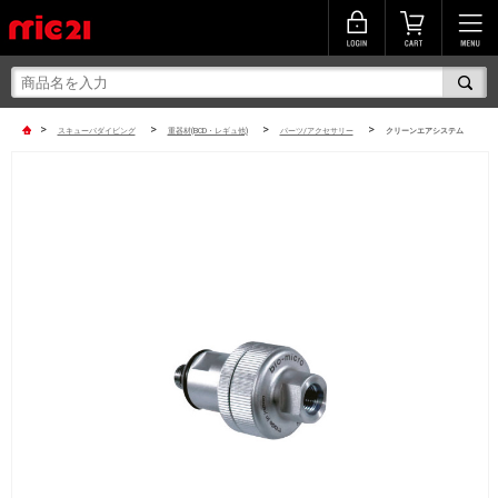
>
>
>
>
スキューバダイビング
重器材(BCD・レギュ他)
パーツ/アクセサリー
クリーンエアシステム