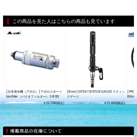
この商品を見た人はこちらの商品も見ています
ツ
[ 日本潜水機（アポロ） ] アポロスポーツ
[ Bism ] GP2611B STICK GAUGE スティッ
[ PROD
bio-filter （バイオフィルター） 3/8 BS
クゲージ
80cm
込)
￥29,700(税込)
￥33,660(税込)