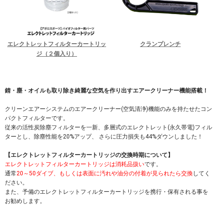
エレクトレットフィルターカートリッ
クランプレンチ
ジ（２個入り）
錆・塵・オイルも取り除き綺麗な空気を作り出すエアークリーナー機能搭載！
クリーンエアーシステムのエアークリーナー(空気清浄)機能のみを持たせたコン
パクトフィルターです。
従来の活性炭除塵フィルターを一新、多層式のエレクトレット(永久帯電)フィル
ターとし、除塵性能を20%アップ、 さらに圧力損失も44%ダウンしました！
【エレクトレットフィルターカートリッジの交換時期について】
エレクトレットフィルターカートリッジは消耗品扱い
です。
通常
20～50ダイブ、もしくは表面に汚れや油分の付着が見られたら交換
してく
ださい。
また、予備のエレクトレットフィルターカートリッジを携行・保有される事を
お勧めします。