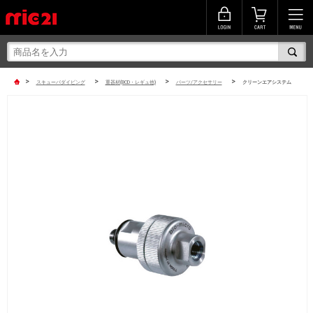
>
>
>
>
スキューバダイビング
重器材(BCD・レギュ他)
パーツ/アクセサリー
クリーンエアシステム