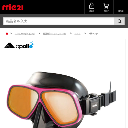
>
>
>
>
スキューバダイビング
軽器材(マスク・フィン他)
マスク
2眼マスク