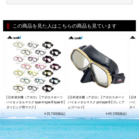
この商品を見た人はこちらの商品も見ています
ツ
[ 日本潜水機（アポロ） ] アポロスポーツ
[ 日本潜水機（アポロ） ] アポロスポーツ
[ 日
 [
バイオメタルマスク type-A type-B type-D [
バイオメタルマスク pro type-B [プレミア
バイオメタ
ダイビング用マスク ]
ムゴールド]
ダイビ
込)
￥23,760(税込)
￥45,100(税込)