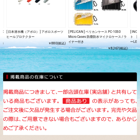
DX
[ 日本潜水機（アポロ） ] アポロスポーツ
[ PELICAN ] ペリカンケース PC-1050
[ IN
ヒールプロテクター
Micro Cases 防塵防水マイクロケース / ラ
ト [ 
イナー付き
ーLE /
込)
￥880(税込)
￥8,367(税込)