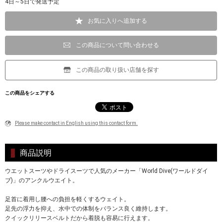
4日～5日で発送予定
お気に入りへ追加する
この商品について問い合わせる
この商品の取り扱い店舗を探す
この商品をシェアする
Please make contact in English using this contact form.
商品説明
ウエットスーツやドライスーツで人気のメーカー「World Dive(ワールドダイ
ブ)」のアンクルウエイト。
足首に着用し腰への負担を軽くするウェイト。
足先の浮力を抑え、水中での体制をバランス良く維持します。
クイックリリースベルトだから着脱も容易に行えます。