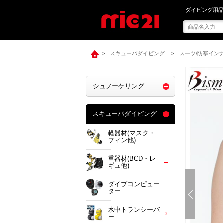
mic21で[ Bi
ダイビング用品
スキューバダイビング
スーツ/防寒イン
>
>
シュノーケリング
スキューバダイビング
軽器材(マスク・
フィン他)
重器材(BCD・レ
ギュ他)
ダイブコンピュー
ター
水中トランシーバ
ー