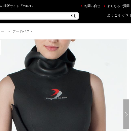
sm ] Ti2 ベスト [ショートベスト] [レディース] を買うならec.mic21.com
の通販サイト「mic21」
お問い合せ
よくあるご質問
ようこそ ゲスト
ナー
フード/ベスト
>