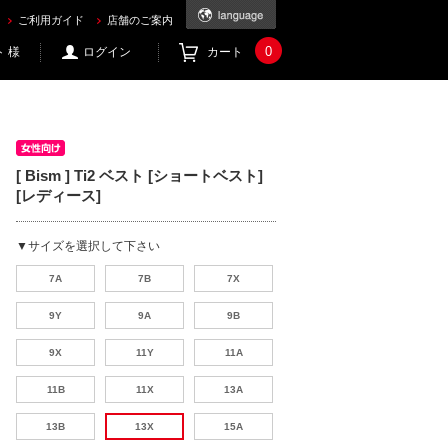
ご利用ガイド
店舗のご案内
0
 様
ログイン
カート
[ Bism ] Ti2 ベスト [ショートベスト]
[レディース]
▼サイズを選択して下さい
7A
7B
7X
9Y
9A
9B
9X
11Y
11A
11B
11X
13A
13B
13X
15A