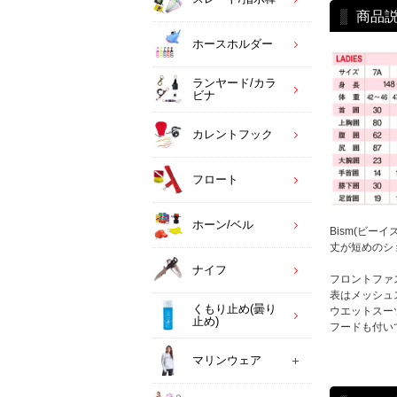
商品
ホースホルダー
ランヤード/カラ
ビナ
カレントフック
フロート
ホーン/ベル
Bism(ビー
丈が短めのシ
ナイフ
フロントファ
表はメッシュ
くもり止め(曇り
ウエットスー
止め)
フードも付い
マリンウェア