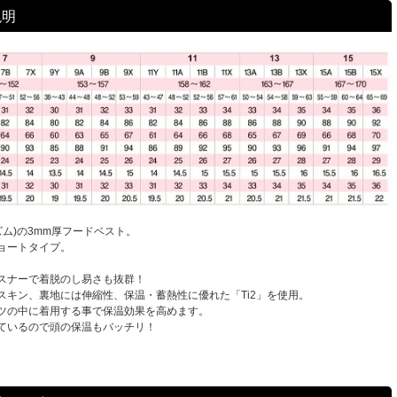
説明
イズム)の3mm厚フードベスト。
ョートタイプ。
スナーで着脱のし易さも抜群！
スキン、裏地には伸縮性、保温・蓄熱性に優れた「Ti2」を使用。
ツの中に着用する事で保温効果を高めます。
ているので頭の保温もバッチリ！