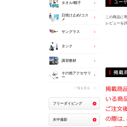
ユー
タオル/帽子
日焼け止め/コス
この商品に
メ
レビューを
サングラス
タンク
講習教材
その他アクセサリ
ー
一覧を見る
フリーダイビング
水中撮影