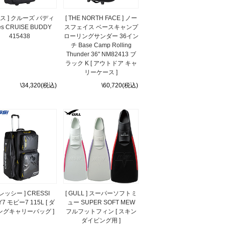
レス ] クルーズ バディ
[ THE NORTH FACE ] ノー
es CRUISE BUDDY
スフェイス ベースキャンプ
415438
ローリングサンダー 36イン
チ Base Camp Rolling
Thunder 36" NM82413 ブ
ラック K [ アウトドア キャ
リーケース ]
\34,320(税込)
\60,720(税込)
クレッシー ] CRESSI
[ GULL ] スーパーソフトミ
7 モビー7 115L [ ダ
ュー SUPER SOFT MEW
ングキャリーバッグ ]
フルフットフィン [ スキン
ダイビング用 ]