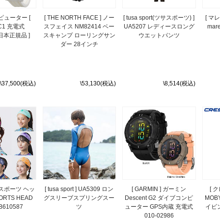
ューター [
[ THE NORTH FACE ] ノー
[ tusa sport(ツサスポーツ) ]
[ マ
TC1 充電式
スフェイス NM82414 ベー
UA5207 レディースロング
mar
[ 日本正規品 ]
スキャンプ ローリングサン
ウエットパンツ
ダー 28インチ
\37,500(税込)
\53,130(税込)
\8,514(税込)
 ] スポーツ ヘッ
[ tusa sport ] UA5309 ロン
[ GARMIN ] ガーミン
[ 
RTS HEAD
グスリーブスプリングスー
Descent G2 ダイブコンピ
MOBY
B610587
ツ
ューター GPS内蔵 充電式
イビ
010-02986