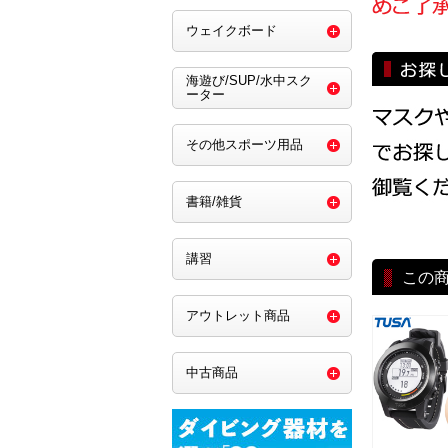
ウェイクボード
海遊び/SUP/水中スク
ーター
その他スポーツ用品
書籍/雑貨
講習
この
アウトレット商品
中古商品