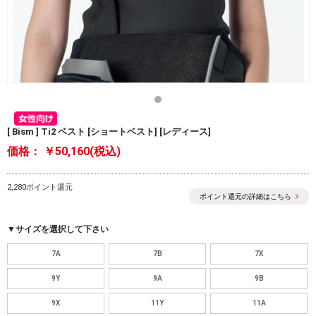
[ Bism ] Ti2 ベスト [ショートベスト] [レディース]
価格：
￥50,160(税込)
2,280ポイント還元
ポイント還元の詳細はこちら
▼サイズを選択して下さい
7A
7B
7X
9Y
9A
9B
9X
11Y
11A