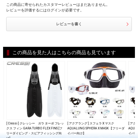
この商品に寄せられたカスタマーレビューはまだありません。
レビューを評価するにはログインが必要です。
レビューを書く
この商品を見た人はこちらの商品も見ています
s
[ Cressi ] クレッシー ガラ ターボ フレッ
[ アクアラング ] スフェラ X マスク
[ アク
グ向
クス フィン GARA TURBO FLEX FINS [フ
AQUALUNG SPHERA X MASK 【フリーダ
AQUA
テク
リーダイビング・スピアフィッシング向
イバー向け】
イバー