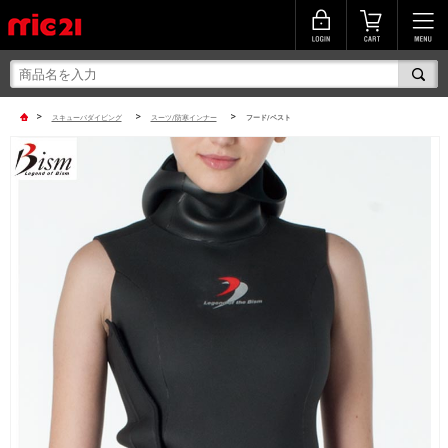
>
>
>
スキューバダイビング
スーツ/防寒インナー
フード/ベスト