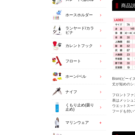
商品
ホースホルダー
ランヤード/カラ
ビナ
カレントフック
フロート
ホーン/ベル
Bism(ビー
丈が短めのシ
ナイフ
フロントファ
表はメッシュ
くもり止め(曇り
ウエットスー
止め)
フードも付い
マリンウェア