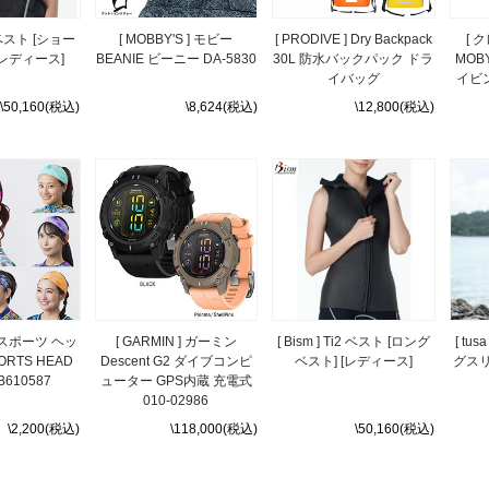
i2 ベスト [ショー
[ MOBBY'S ] モビー
[ PRODIVE ] Dry Backpack
[ 
[レディース]
BEANIE ビーニー DA-5830
30L 防水バックパック ドラ
MOBY
イバッグ
イビ
\50,160(税込)
\8,624(税込)
\12,800(税込)
 ] スポーツ ヘッ
[ GARMIN ] ガーミン
[ Bism ] Ti2 ベスト [ロング
[ tus
RTS HEAD
Descent G2 ダイブコンピ
ベスト] [レディース]
グス
B610587
ューター GPS内蔵 充電式
010-02986
\2,200(税込)
\118,000(税込)
\50,160(税込)