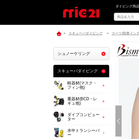
mic21で[ Bi
ダイビング用品
スキューバダイビング
スーツ/防寒イン
>
>
シュノーケリング
スキューバダイビング
軽器材(マスク・
フィン他)
重器材(BCD・レ
ギュ他)
ダイブコンピュー
ター
水中トランシーバ
ー