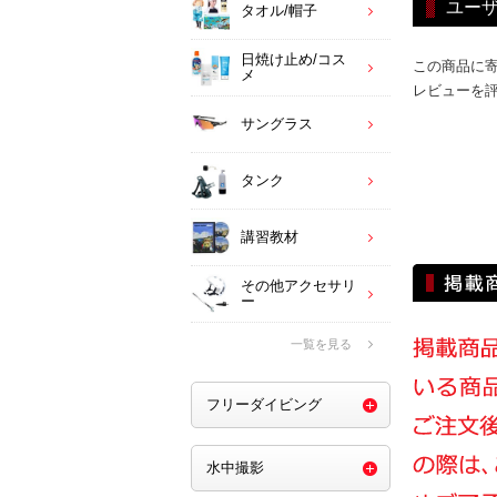
ユー
タオル/帽子
日焼け止め/コス
この商品に
メ
レビューを
サングラス
タンク
講習教材
その他アクセサリ
ー
一覧を見る
フリーダイビング
水中撮影