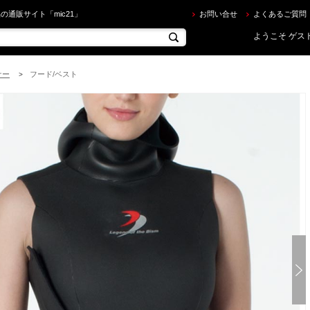
sm ] Ti2 ベスト [ショートベスト] [レディース] を買うならec.mic21.com
の通販サイト「mic21」
お問い合せ
よくあるご質問
ようこそ ゲスト
ナー
フード/ベスト
>