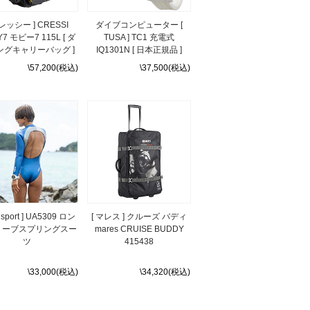
クレッシー ] CRESSI
ダイブコンピューター [
7 モビー7 115L [ ダ
TUSA ] TC1 充電式
ングキャリーバッグ ]
IQ1301N [ 日本正規品 ]
\57,200(税込)
\37,500(税込)
a sport ] UA5309 ロン
[ マレス ] クルーズ バディ
リーブスプリングスー
mares CRUISE BUDDY
ツ
415438
\33,000(税込)
\34,320(税込)