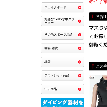
ウェイクボード
海遊び/SUP/水中スク
ーター
その他スポーツ用品
書籍/雑貨
講習
この
アウトレット商品
中古商品