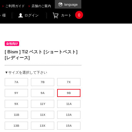
ご利用ガイド
店舗のご案内
0
 様
ログイン
カート
[ Bism ] Ti2 ベスト [ショートベスト]
[レディース]
▼サイズを選択して下さい
7A
7B
7X
9Y
9A
9B
9X
11Y
11A
11B
11X
13A
13B
13X
15A