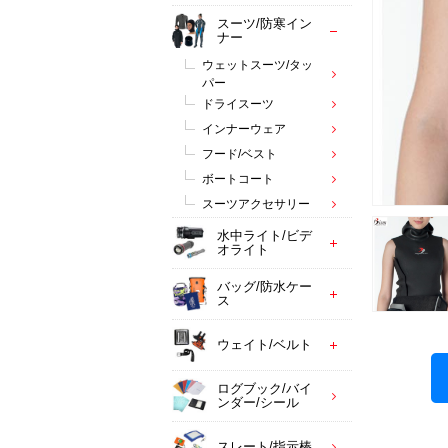
スーツ/防寒イン
ナー
ウェットスーツ/タッ
パー
ドライスーツ
インナーウェア
フード/ベスト
ボートコート
スーツアクセサリー
水中ライト/ビデ
オライト
バッグ/防水ケー
ス
ウェイト/ベルト
ログブック/バイ
ンダー/シール
スレート/指示棒