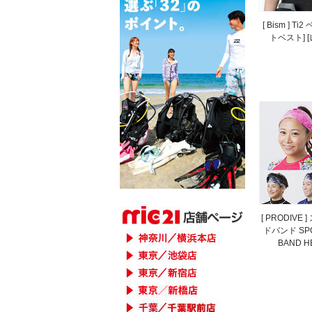
[ Bism ] T
トベスト] 
[ PRODIVE
ドバンド SPO
BAND H