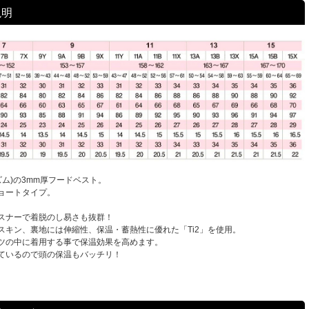
説明
イズム)の3mm厚フードベスト。
ョートタイプ。
スナーで着脱のし易さも抜群！
スキン、裏地には伸縮性、保温・蓄熱性に優れた「Ti2」を使用。
ツの中に着用する事で保温効果を高めます。
ているので頭の保温もバッチリ！