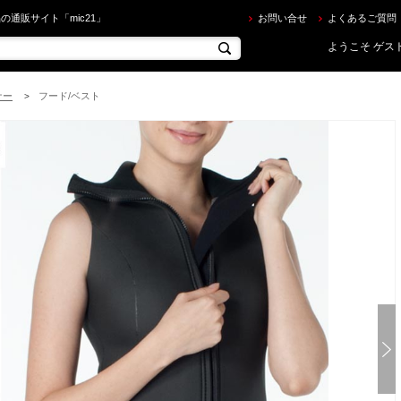
sm ] Ti2 ベスト [ロングベスト] [レディース] を買うならec.mic21.com
の通販サイト「mic21」
お問い合せ
よくあるご質問
ようこそ ゲスト
ナー
フード/ベスト
>