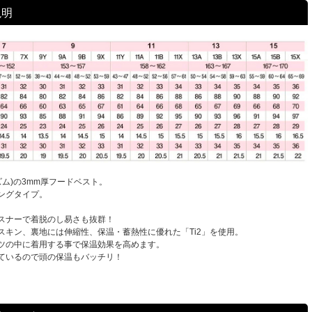
説明
イズム)の3mm厚フードベスト。
ングタイプ。
スナーで着脱のし易さも抜群！
スキン、裏地には伸縮性、保温・蓄熱性に優れた「Ti2」を使用。
ツの中に着用する事で保温効果を高めます。
ているので頭の保温もバッチリ！