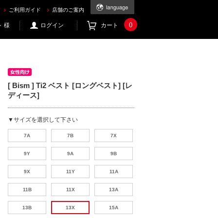
ご利用ガイド
店舗のご案内
0
 様
ログイン
カート
[ Bism ] Ti2 ベスト [ロングベスト] [レ
ディース]
▼サイズを選択して下さい
7A
7B
7X
9Y
9A
9B
9X
11Y
11A
11B
11X
13A
13B
13X
15A