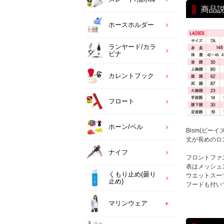
商品
ホースホルダー
ランヤード/カラ
ビナ
カレントフック
フロート
ホーン/ベル
Bism(ビー
丈が長めのロ
ナイフ
フロントファ
表はメッシュ
くもり止め(曇り
ウエットスー
止め)
フードも付い
マリンウェア