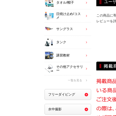
ユー
タオル/帽子
日焼け止め/コス
この商品に
メ
レビューを
サングラス
タンク
講習教材
その他アクセサリ
ー
一覧を見る
フリーダイビング
水中撮影