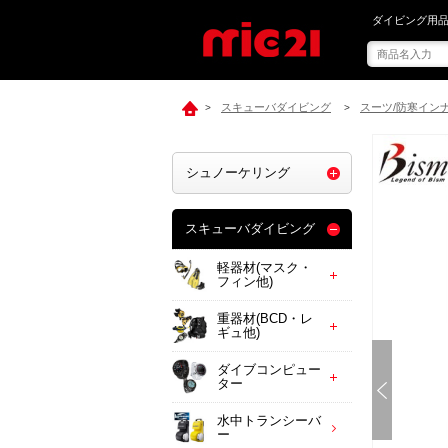
mic21で[ Bi
ダイビング用品
スキューバダイビング
スーツ/防寒イン
>
>
シュノーケリング
スキューバダイビング
軽器材(マスク・
フィン他)
重器材(BCD・レ
ギュ他)
ダイブコンピュー
ター
水中トランシーバ
ー