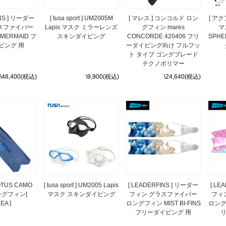
INS ] リーダー
[ tusa sport ] UM2005M
[ マレス ] コンコルド ロン
[ アク
スファイバー
Lapis マスク ミラーレンズ
グフィン mares
マ
ERMAID フ
スキンダイビング
CONCORDE 420406 フリ
SPHE
ビング 用
ーダイビング向け フルフッ
ト タイプ ゴングブレード
テクノポリマー
\48,400(税込)
\9,900(税込)
\24,640(税込)
MOTUS CAMO
[ tusa sport ] UM2005 Lapis
[ LEADERFINS ] リーダー
[ LE
ングフィン[
マスク スキンダイビング
フィン グラスファイバー
フィ
EA ]
ロングフィン MIST BI-FINS
ロング
フリーダイビング 用