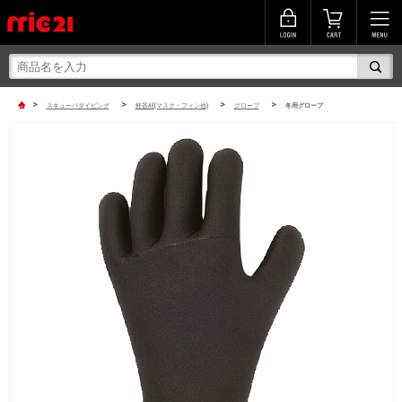
>
>
>
>
スキューバダイビング
軽器材(マスク・フィン他)
グローブ
冬用グローブ