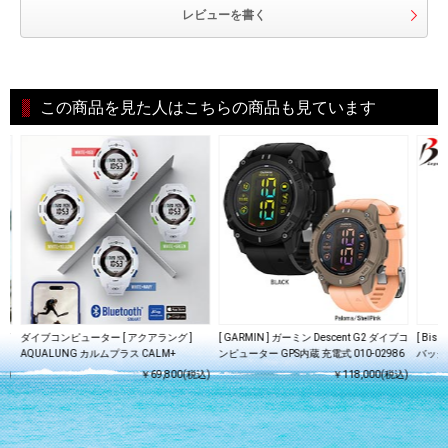
レビューを書く
この商品を見た人はこちらの商品も見ています
スプ
ダイブコンピューター [ アクアラング ]
[ GARMIN ] ガーミン Descent G2 ダイブコ
[ Bis
AQUALUNG カルムプラス CALM+
ンピューター GPS内蔵 充電式 010-02986
バッグ
込)
￥69,800(税込)
￥118,000(税込)