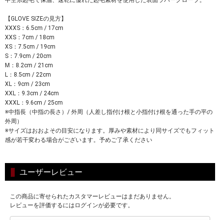
中空糸起毛で保温、速乾に優れた起毛素材を使用した表面ラバーグローブ。
【GLOVE SIZEの見方】
XXXS：6.5cm / 17cm
XXS：7cm / 18cm
XS：7.5cm / 19cm
S：7.9cm / 20cm
M：8.2cm / 21cm
L：8.5cm / 22cm
XL：9cm / 23cm
XXL：9.3cm / 24cm
XXXL：9.6cm / 25cm
※中指長（中指の長さ）/ 外周（人差し指付け根と小指付け根を通った手の平の
外周）
※サイズはおおよその目安になります。厚みや素材により同サイズでもフィット
感が若干変わる場合がございます。予めご了承ください
ユーザーレビュー
この商品に寄せられたカスタマーレビューはまだありません。
レビューを評価するにはログインが必要です。