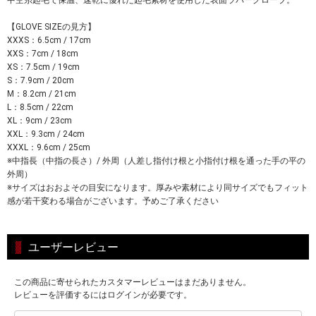
中空糸起毛で保温、速乾に優れた起毛素材を使用した表面ラバーグローブ。
【GLOVE SIZEの見方】
XXXS：6.5cm / 17cm
XXS：7cm / 18cm
XS：7.5cm / 19cm
S：7.9cm / 20cm
M：8.2cm / 21cm
L：8.5cm / 22cm
XL：9cm / 23cm
XXL：9.3cm / 24cm
XXXL：9.6cm / 25cm
※中指長（中指の長さ）/ 外周（人差し指付け根と小指付け根を通った手の平の
外周）
※サイズはおおよその目安になります。厚みや素材により同サイズでもフィット
感が若干変わる場合がございます。予めご了承ください
ユーザーレビュー
この商品に寄せられたカスタマーレビューはまだありません。
レビューを評価するにはログインが必要です。