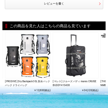
レビューを書く
この商品を見た人はこちらの商品も見ています
[ PRODIVE ] Dry Backpack 30L 防水バック
[ マレス ] クルーズ バディ mares CRUISE
[ TH
サ
パック ドライバッグ
BUDDY 415438
NM82
￥12,800(税込)
￥34,320(税込)
込)