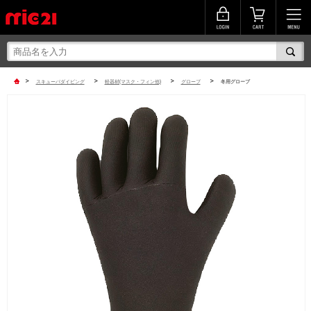
>
>
>
>
スキューバダイビング
軽器材(マスク・フィン他)
グローブ
冬用グローブ