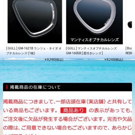
料
[ GULL ] GM-1621B ランツェ・ネイダ オ
[ GULL ] マンティスオプチカルレンズ
[ Bi
プチカルレンズ (1枚)
GM-1605B [ 度付きレンズ ]
REBR
込)
￥8,360(税込)
￥8,360(税込)