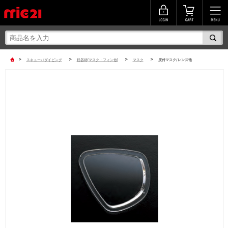
>
>
>
>
スキューバダイビング
軽器材(マスク・フィン他)
マスク
度付マスク/レンズ他