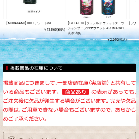
ッス
[ MURAKAMI ] DUO-アラート/ST
[ GELALDO ] ジェラルド ウェットスーツ
[ アク
シャンプー アロマウエット AROMA WET
￥13,860(税込)
洗浄 消臭
込)
￥2,640(税込)