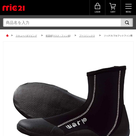
>
>
>
>
スキューバダイビング
軽器材(マスク・フィン他)
ブーツ/ソックス
ソックス/フルフットフィン用