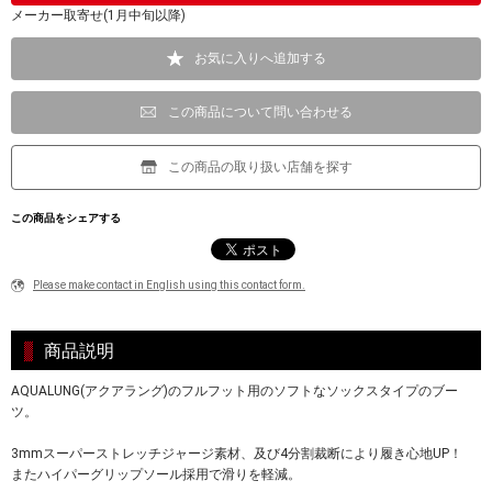
メーカー取寄せ(1月中旬以降)
お気に入りへ追加する
この商品について問い合わせる
この商品の取り扱い店舗を探す
この商品をシェアする
Please make contact in English using this contact form.
商品説明
AQUALUNG(アクアラング)のフルフット用のソフトなソックスタイプのブー
ツ。
3mmスーパーストレッチジャージ素材、及び4分割裁断により履き心地UP！
またハイパーグリップソール採用で滑りを軽減。