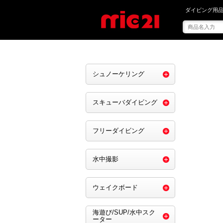
mic21で を買う
ダイビング用品
シュノーケリング
スキューバダイビング
フリーダイビング
水中撮影
ウェイクボード
海遊び/SUP/水中スク
ーター