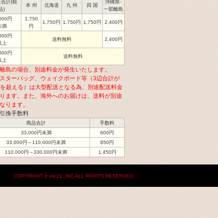
合計(税
沖縄県･
本 州
北海道
九 州
四 国
込)
一部離島
,000円
1,750
1,750円
1,750円
1,750円
2,400円
未満
円
,000円
送料無料
2,400円
以上
,000円
送料無料
以上
離島の場合、別途料金が発生いたします。
スターバッグ、ウェイクボード等（3辺合計が
cmを超える）は大型配送となる為、別途配送料金
ります。また、海外へのお届けは、送料が別途
なります。
引換手数料
商品合計
手数料
33,000円未満
600円
33,000円～110,000円未満
850円
110,000円～330,000円未満
1,450円
COPYRIGHT © mic21 ,INC.ALL RIGHTS RESERVED.