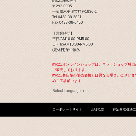
mic21株式会社
〒292-0005
千葉県木更津市畔戸1930-1
Tel.0438-38-3821
Fax.0438-38-6450
【営業時間】
平日/AM10:00-PM5:00
日・祝/AM10:00-PM5:00
(定休日)年中無休
mic21オンラインショップは、ネットショップ独自
で販売しております。
mic21各店舗の販売価格とは異なる場合がございま
めご了承願います。
Select Language
▼
コーポレートサイト
会社概要
特定商取引法に