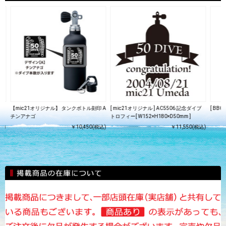
【mic21オリジナル】 タンクボトル刻印 A
[ mic21オリジナル ] AC5506 記念ダイブ
[ BB
チンアナゴ
トロフィー[ W152×H180×D50mm ]
込)
￥10,450(税込)
￥11,550(税込)