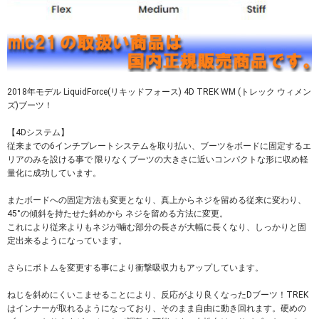
2018年モデル LiquidForce(リキッドフォース) 4D TREK WM (トレック ウィメン
ズ)ブーツ！
【4Dシステム】
従来までの6インチプレートシステムを取り払い、ブーツをボードに固定するエ
リアのみを設ける事で 限りなくブーツの大きさに近いコンパクトな形に収め軽
量化に成功しています。
またボードへの固定方法も変更となり、真上からネジを留める従来に変わり、
45°の傾斜を持たせた斜めから ネジを留める方法に変更。
これにより従来よりもネジが噛む部分の長さが大幅に長くなり、しっかりと固
定出来るようになっています。
さらにボトムを変更する事により衝撃吸収力もアップしています。
ねじを斜めにくいこませることにより、反応がより良くなったDブーツ！TREK
はインナーが取れるようになっており、そのまま自由に動き回れます。硬めの