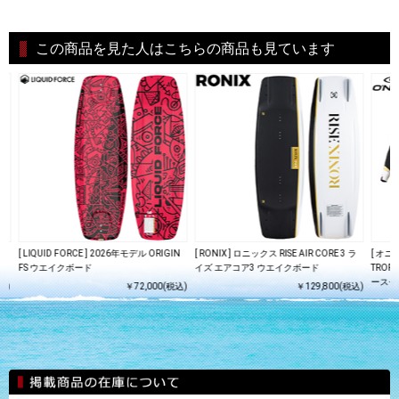
この商品を見た人はこちらの商品も見ています
E
[ LIQUID FORCE ] 2026年モデル ORIGIN
[ RONIX ] ロニックス RISE AIR CORE 3 ラ
[ オニー
FS ウエイクボード
イズ エアコア3 ウエイクボード
TROP
ースセ
込)
￥72,000(税込)
￥129,800(税込)