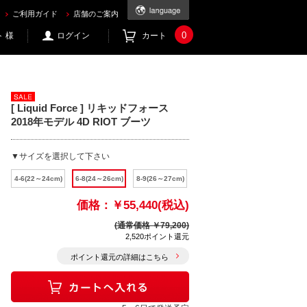
ご利用ガイド
店舗のご案内
0
 様
ログイン
カート
[ Liquid Force ] リキッドフォース
2018年モデル 4D RIOT ブーツ
▼サイズを選択して下さい
4-6(22～24cm)
6-8(24～26cm)
8-9(26～27cm)
価格：
￥55,440(税込)
(通常価格 ￥79,200)
2,520ポイント還元
ポイント還元の詳細はこちら