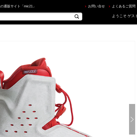
quid Force ] リキッドフォース 2018年モデル 4D RIOT ブーツ を買うならec.mic21.com
の通販サイト「mic21」
お問い合せ
よくあるご質問
ようこそ ゲスト