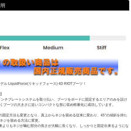
説明
デル LiquidForce(リキッドフォース) 4D RIOTブーツ！
ム】
インチプレートシステムを取り払い、ブーツをボードに固定するエリアのみを設け
なくブーツの大きさに近いコンパクトな形に収め軽量化に成功しています。
の固定方法も変更となり、真上からネジを留める従来に変わり、45°の傾斜を持た
 ネジを留める方法に変更。
来よりもネジが噛む部分の長さが大幅に長くなり、しっかりと固定出来るようにな