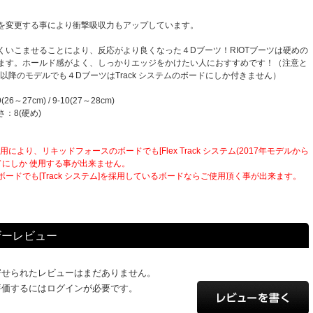
を変更する事により衝撃吸収力もアップしています。
くいこませることにより、反応がより良くなった４Dブーツ！RIOTブーツは硬めの
ます。ホールド感がよく、しっかりエッジをかけたい人におすすめです！（注意と
年以降のモデルでも４DブーツはTrack システムのボードにしか付きません）
6～27cm) / 9-10(27～28cm)
：8(硬め)
用により、リキッドフォースのボードでも[Flex Track システム(2017年モデルから
ードにしか 使用する事が出来ません。
ードでも[Track システム]を採用しているボードならご使用頂く事が出来ます。
ザーレビュー
寄せられたレビューはまだありません。
評価するにはログインが必要です。