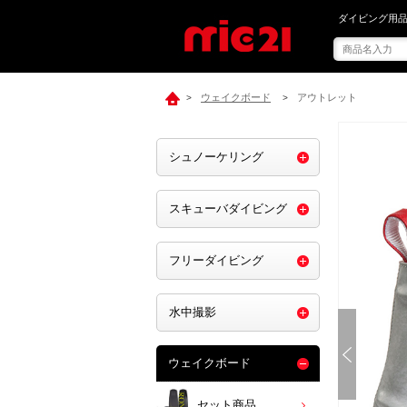
mic21で[ Li
ダイビング用品
ウェイクボード
アウトレット
>
>
シュノーケリング
スキューバダイビング
フリーダイビング
水中撮影
ウェイクボード
セット商品