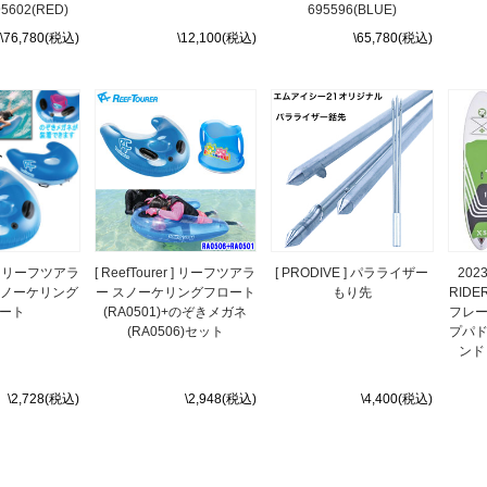
5602(RED)
695596(BLUE)
\76,780(税込)
\12,100(税込)
\65,780(税込)
er ] リーフツアラ
[ ReefTourer ] リーフツアラ
[ PRODIVE ] パラライザー
2023
 スノーケリング
ー スノーケリングフロート
もり先
RIDER
ート
(RA0501)+のぞきメガネ
フレー
(RA0506)セット
プパド
ンド 
\2,728(税込)
\2,948(税込)
\4,400(税込)