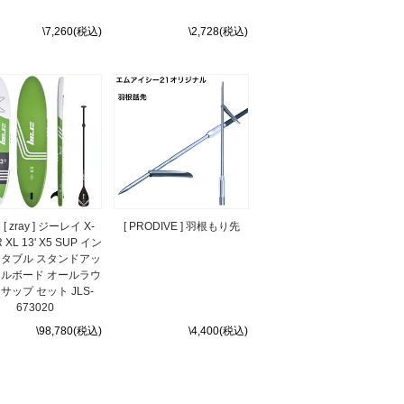
\7,260(税込)
\2,728(税込)
 [ zray ] ジーレイ X-
[ PRODIVE ] 羽根もり先
 XL 13' X5 SUP イン
タブル スタンドアッ
ルボード オールラウ
サップ セット JLS-
673020
\98,780(税込)
\4,400(税込)