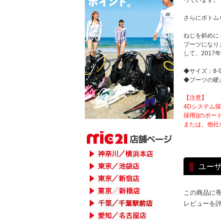
っています。
さらにボトム
ねじを斜めに
ブーツになり
して、2017
◆サイズ：8-9(2
◆ブーツの硬さ
【注意】
4Dシステム採
採用)]のボ
または、他社ボ
ユー
この商品に
レビューを