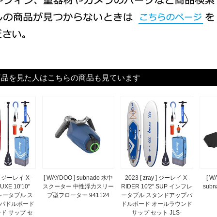
商品を見た人はこちらの商品も見ています
y ] ジーレイ X-
[ WAYDOO ] subnado 水中
2023 [ zray ] ジーレイ X-
[ W
UXE 10'10"
スクーター 中性浮力スリー
RIDER 10'2" SUP インフレ
sub
レータブル ス
ブ型フローター 941124
ータブル スタンドアップパ
パドルボード
ドルボード オールラウンド
ド サップ セ
サップ セット JLS-