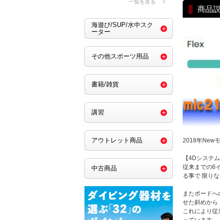
一覧を見る
商品
海遊び/SUP/水中スク
ーター
その他スポーツ用品
書籍/雑貨
講習
アウトレット商品
2018年Newモ
【4Dシステ
従来までの6
中古商品
る事で 限り
またボードへ
せた斜めから
これにより従