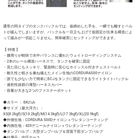
通常の同タイプのタンクバックルでは、仮締めした手を、一瞬でも離すとベル
トが緩んでしまいますが、バックルを一旦立ち上げて仮固定が出来る構造によ
って緩みが一切起こりません。簡単確実にセッティングができます。
【 特徴 】
・腰周りが軽快で水中バランスに優れたウェイトローディングシステム
・2本のレール構造ハーネスで、タンクを確実に固定
・見た目にもスッキリ、緊急時に安心なホイッスル付きチェストベルト
・耐久性と軽さを兼ね備えたメイン生地のCORDURA500ナイロン
・誰でも少ない力で簡単にBCJをタンクに固定できるライトタイトバックル
・速乾性抜群の薄型ハーネスカバー
・容量が大きな2つのファスナーポケット
◆カラー ： BKのみ
◆サイズ（最大浮力）：
XS(8.2kgf)/S(10.2kgf)/M(14.3kgf)/L(17.3kgf)/XL(20.9kgf)
◆外側生地：CORDURA 500Dナイロンｘウレタンコーティング
◆内側生地：420デニールナイロンｘウレタンコーティング
◆ダンプバルブ：大型ダンプバルブ＆背面下部ダンプバルブ
◆付属品：中圧ホース