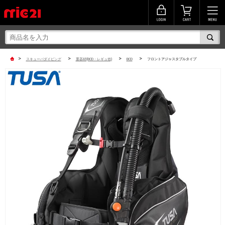
>
>
>
>
スキューバダイビング
重器材(BCD・レギュ他)
BCD
フロントアジャスタブルタイプ