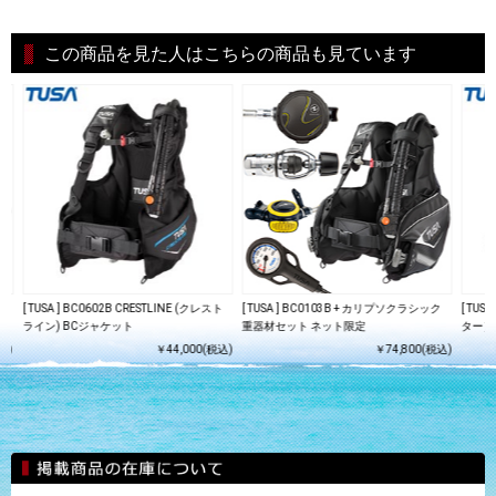
この商品を見た人はこちらの商品も見ています
グ
[ TUSA ] BC0602B CRESTLINE (クレスト
[ TUSA ] BC0103B + カリプソクラシック
[ TUS
ライン) BCジャケット
重器材セット ネット限定
ター）
込)
￥44,000(税込)
￥74,800(税込)