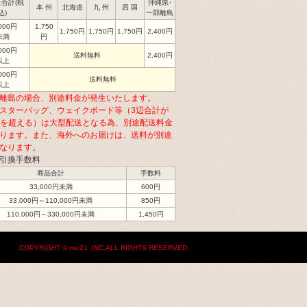
合計(税
沖縄県･
本 州
北海道
九 州
四 国
込)
一部離島
,000円
1,750
1,750円
1,750円
1,750円
2,400円
未満
円
,000円
送料無料
2,400円
以上
,000円
送料無料
以上
離島の場合、別途料金が発生いたします。
スターバッグ、ウェイクボード等（3辺合計が
cmを超える）は大型配送となる為、別途配送料金
ります。また、海外へのお届けは、送料が別途
なります。
引換手数料
商品合計
手数料
33,000円未満
600円
33,000円～110,000円未満
850円
110,000円～330,000円未満
1,450円
COPYRIGHT © mic21 ,INC.ALL RIGHTS RESERVED.