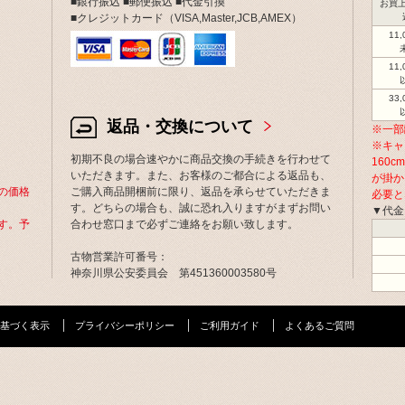
■銀行振込 ■郵便振込 ■代金引換
お買上
■クレジットカード（VISA,Master,JCB,AMEX）
11
11
33
返品・交換について
※一部
※キャ
初期不良の場合速やかに商品交換の手続きを行わせて
160
いただきます。また、お客様のご都合による返品も、
が掛か
の価格
ご購入商品開梱前に限り、返品を承らせていただきま
必要と
す。どちらの場合も、誠に恐れ入りますがまずお問い
▼代金
す。予
合わせ窓口まで必ずご連絡をお願い致します。
古物営業許可番号：
神奈川県公安委員会 第451360003580号
基づく表示
プライバシーポリシー
ご利用ガイド
よくあるご質問