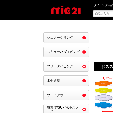
mic21で を買う
ダイビング用品
シュノーケリング
スキューバダイビング
フリーダイビング
おス
水中撮影
ウェイクボード
海遊び/SUP/水中スク
ーター