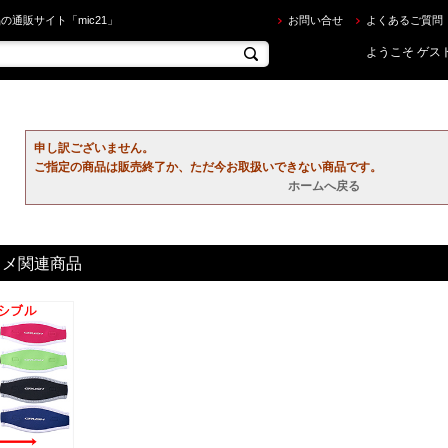
ならec.mic21.com
の通販サイト「mic21」
お問い合せ
よくあるご質問
ようこそ ゲスト
申し訳ございません。
ご指定の商品は販売終了か、ただ今お取扱いできない商品です。
ホームへ戻る
スメ関連商品