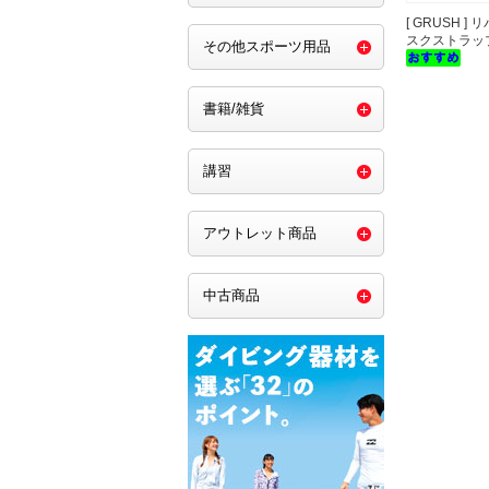
[ GRUSH ]
スクストラッ
その他スポーツ用品
書籍/雑貨
講習
アウトレット商品
中古商品