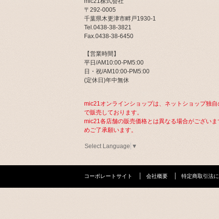
mic21株式会社
〒292-0005
千葉県木更津市畔戸1930-1
Tel.0438-38-3821
Fax.0438-38-6450
【営業時間】
平日/AM10:00-PM5:00
日・祝/AM10:00-PM5:00
(定休日)年中無休
mic21オンラインショップは、ネットショップ独自
で販売しております。
mic21各店舗の販売価格とは異なる場合がございま
めご了承願います。
Select Language
▼
コーポレートサイト
会社概要
特定商取引法に