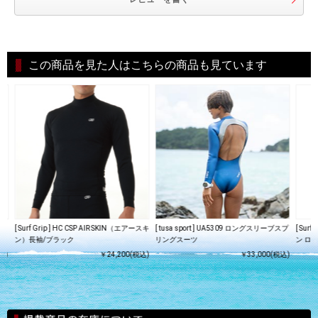
この商品を見た人はこちらの商品も見ています
キ
[ Surf Grip ] HC CSP AIR SKIN（エアースキ
[ tusa sport ] UA5309 ロングスリーブスプ
[ Surf
ン）長袖/ブラック
リングスーツ
ン ロン
込)
￥24,200(税込)
￥33,000(税込)