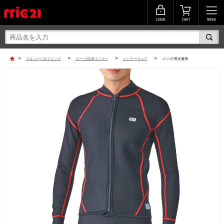
>
>
>
>
スキューバダイビング
スーツ/防寒インナー
インナーウェア
メンズ/男女兼用