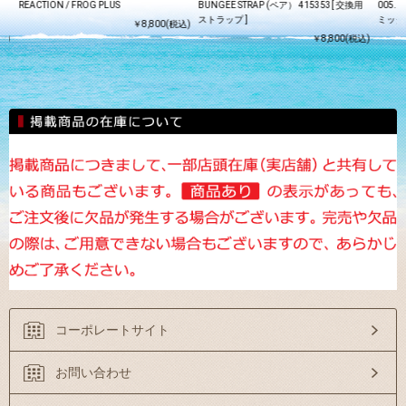
ス
REACTION / FROG PLUS
BUNGEE STRAP (ペア） 415353[ 交換用
005.1
ストラップ ]
ミッタ
￥8,800(税込)
込)
￥8,800(税込)
コーポレートサイト
お問い合わせ