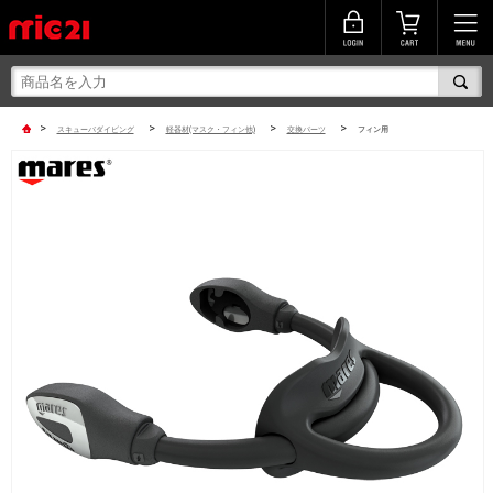
>
>
>
>
スキューバダイビング
軽器材(マスク・フィン他)
交換パーツ
フィン用