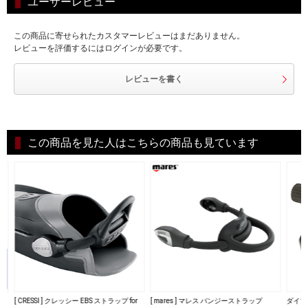
ユーザーレビュー
この商品に寄せられたカスタマーレビューはまだありません。
レビューを評価するにはログインが必要です。
レビューを書く
この商品を見た人はこちらの商品も見ています
ト
[ CRESSI ] クレッシー EBS ストラップ for
[ mares ] マレス バンジーストラップ
ダイブ