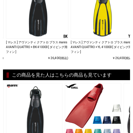
es
[ マレス ] アヴァンティ クアトロ プラス mares
[ マレス ] アヴァンティ クアトロ プラス mares
グ用
AVANTI QUATTRO + BK 410003[ ダイビング用
AVANTI QUATTRO + YL 410003[ ダイビング用
フィン ]
フィン ]
込)
￥26,400(税込)
￥26,400(税込)
この商品を見た人はこちらの商品も見ています