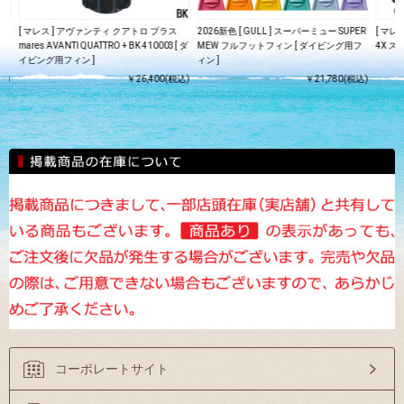
[ マレス ] アヴァンティ クアトロ プラス
2026新色 [ GULL ] スーパーミュー SUPER
[ マレス
[
mares AVANTI QUATTRO + BK 410003[ ダ
MEW フルフットフィン [ ダイビング用フ
4X ス
イビング用フィン ]
ィン ]
込)
￥26,400(税込)
￥21,780(税込)
コーポレートサイト