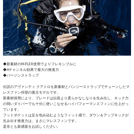
◆新素材のHI-FLEX使用でよりフレキシブルに
◆4チャンネル効果で最大の推進力
◆バージンストラップ
伝説のアヴァンティ クアトロを新素材とバンジーストラップでチューンしたマ
レスファン待望の復古モデルです。
新素材採用により、ブレードは以前より柔らかなしなりを生み出し、キック力
の弱いダイバーでも十分に使いこなせるハイパフォーマンスフィンに仕上がっ
ています。
フットポケットは足を包み込むようなフィット感で、ダウン＆アップキックが
生み出す推進力は、まさにマレスフィンです。
是非とも新感覚をお試しください。