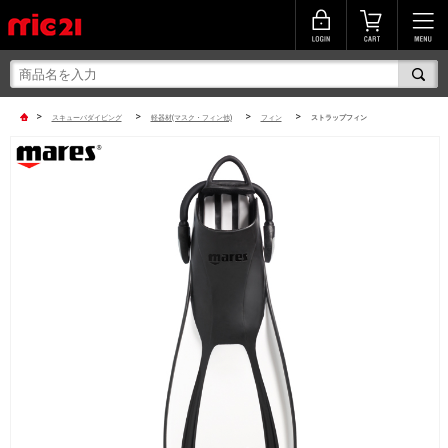
>
>
>
>
スキューバダイビング
軽器材(マスク・フィン他)
フィン
ストラップフィン