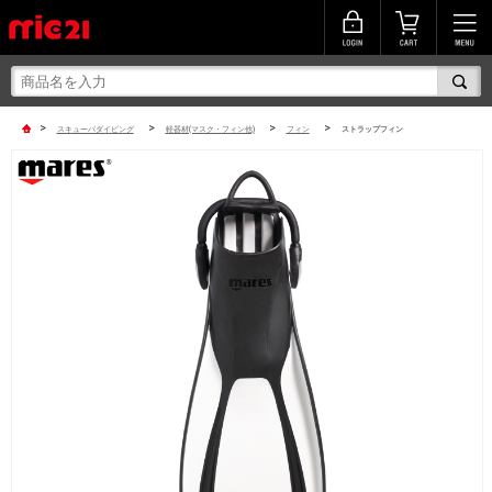
>
>
>
>
スキューバダイビング
軽器材(マスク・フィン他)
フィン
ストラップフィン