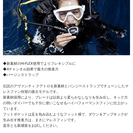
◆新素材のHI-FLEX使用でよりフレキシブルに
◆4チャンネル効果で最大の推進力
◆バージンストラップ
伝説のアヴァンティ クアトロを新素材とバンジーストラップでチューンしたマ
レスファン待望の復古モデルです。
新素材採用により、ブレードは以前より柔らかなしなりを生み出し、キック力
の弱いダイバーでも十分に使いこなせるハイパフォーマンスフィンに仕上がっ
ています。
フットポケットは足を包み込むようなフィット感で、ダウン＆アップキックが
生み出す推進力は、まさにマレスフィンです。
是非とも新感覚をお試しください。