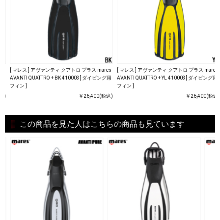
es
[ マレス ] アヴァンティ クアトロ プラス mares
[ マレス ] アヴァンティ クアトロ プラス mares
グ用
AVANTI QUATTRO + BK 410003[ ダイビング用
AVANTI QUATTRO + YL 410003[ ダイビング用
フィン ]
フィン ]
込)
￥26,400(税込)
￥26,400(税込)
この商品を見た人はこちらの商品も見ています