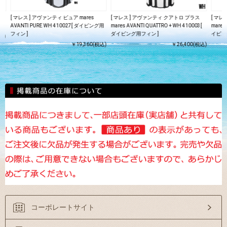
ティ
[ マレス ] アヴァンティ ピュア mares
[ マレス ] アヴァンティ クアトロ プラス
[ マレ
AVANTI PURE WH 410027[ ダイビング用
mares AVANTI QUATTRO + WH 410003[
mares
フィン ]
ダイビング用フィン ]
イビン
込)
￥19,360(税込)
￥26,400(税込)
コーポレートサイト